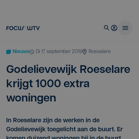
Nieuws
di 17 september 2019
Roeselare
Gode­lie­ve­wijk Roe­se­la­re
krijgt
1000
extra
woningen
In Roeselare zijn de werken in de
Godelievewijk toegelicht aan de buurt. Er
komen duizend woningen bij in de buurt,