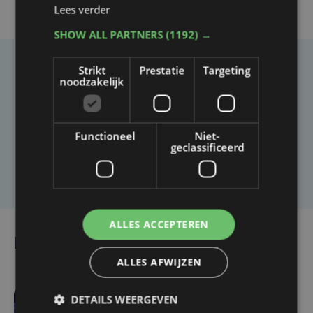
Lees verder
SHOW ALL PARTNERS
(1192) →
Strikt
Prestatie
Targeting
Taalfout opgemerkt?
noodzakelijk
Heb je een taal- of schrijffout opgemerkt in dit
artikel?
Functioneel
Niet-
geclassificeerd
Laat het ons weten
ALLES ACCEPTEREN
Lees ook
ALLES AFWIJZEN
DETAILS WEERGEVEN
vr 12 juni | 14:49