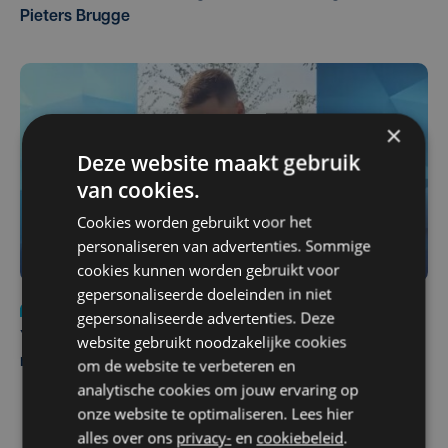
Pieters Brugge
×
Deze website maakt gebruik
van cookies.
Cookies worden gebruikt voor het
personaliseren van advertenties. Sommige
cookies kunnen worden gebruikt voor
gepersonaliseerde doeleinden in niet
Nieuws
do 6 augustus | 21:30
gepersonaliseerde advertenties. Deze
Yaro (19), slachtoffer van vechtpartij, is na
website gebruikt noodzakelijke cookies
maandenlange coma overleden
om de website te verbeteren en
analytische cookies om jouw ervaring op
onze website te optimaliseren. Lees hier
alles over ons
privacy-
en
cookiebeleid
.