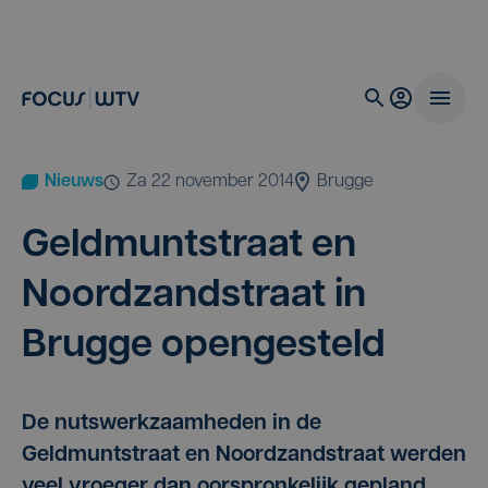
Nieuws
za 22 november 2014
Brugge
Geld­munt­straat en
Noord­zand­straat in
Brug­ge opengesteld
De nutswerkzaamheden in de
Geldmuntstraat en Noordzandstraat werden
veel vroeger dan oorspronkelijk gepland