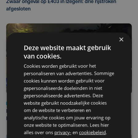
Zwaar ongeval op E403 in Izegem: drie rijstroken
afgesloten
×
Deze website maakt gebruik
van cookies.
Cookies worden gebruikt voor het
personaliseren van advertenties. Sommige
cookies kunnen worden gebruikt voor
gepersonaliseerde doeleinden in niet
gepersonaliseerde advertenties. Deze
website gebruikt noodzakelijke cookies
Nieuws
di 4 augustus | 09:32
om de website te verbeteren en
Man en vrouw dood aangetroffen in woning in Sint-
analytische cookies om jouw ervaring op
Pieters Brugge
onze website te optimaliseren. Lees hier
alles over ons
privacy-
en
cookiebeleid
.