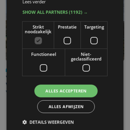
Lees verder
SHOW ALL PARTNERS
(1192) →
Strikt
Prestatie
Targeting
noodzakelijk
Functioneel
Niet-
geclassificeerd
Nieuws
wo 5 augustus | 11:57
Vier Oostendse gynaecologen versterken dienst in AZ
West, dat ook een nieuwe voltijdse gynaecoloog
ALLES ACCEPTEREN
verwelkomt
ALLES AFWIJZEN
DETAILS WEERGEVEN