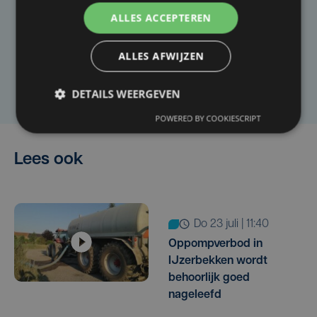
Heb je een taal- of schrijffout opgemerkt in dit
ALLES ACCEPTEREN
artikel?
ALLES AFWIJZEN
Laat het ons weten
DETAILS WEERGEVEN
POWERED BY COOKIESCRIPT
Lees ook
do 23 juli | 11:40
Oppompverbod in
IJzerbekken wordt
behoorlijk goed
nageleefd