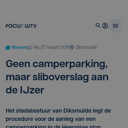
Nieuws
wo 27 maart 2019
Diksmuide
Geen cam­per­par­king,
maar sli­bo­ver­slag aan
de IJzer
Het stadsbestuur van Diksmuide legt de
procedure voor de aanleg van een
camperparking in de Heernisse stop.