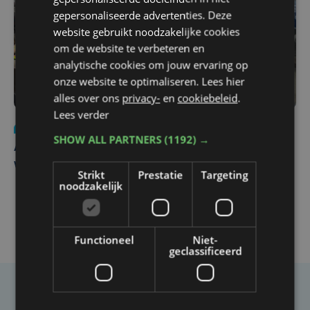
gepersonaliseerde advertenties. Deze
website gebruikt noodzakelijke cookies
om de website te verbeteren en
analytische cookies om jouw ervaring op
onze website te optimaliseren. Lees hier
alles over ons
privacy-
en
cookiebeleid
.
Lees verder
Nieuws
do 30 juli | 12:57
SHOW ALL PARTNERS
(1192) →
Autobestuurster rijdt na foutief manoeuvre tegen
winkelgevel in Ieper
Strikt
Prestatie
Targeting
noodzakelijk
Functioneel
Niet-
geclassificeerd
Taalfout opgemerkt?