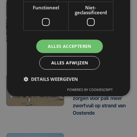
Functioneel
Niet-
do 6 augustus | 14:36
geclassificeerd
Toeristen vinden de weg
naar West-Vlaanderen:
Brugge ontvangt meer
volk dan vorige zomer,
ALLES ACCEPTEREN
Knokke-Heist breekt
record
ALLES AFWIJZEN
DETAILS WEERGEVEN
di 4 augustus | 11:35
POWERED BY COOKIESCRIPT
Drukte en springtij
zorgen voor pak meer
zwerfvuil op strand van
Oostende