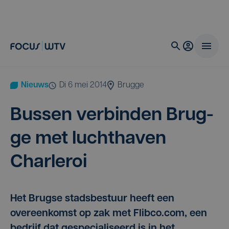
Nieuws
di 6 mei 2014
Brugge
Bus­sen ver­bin­den Brug­
ge met lucht­ha­ven
Charleroi
Het Brugse stadsbestuur heeft een
overeenkomst op zak met Flibco.com, een
bedrijf dat gespecialiseerd is in het