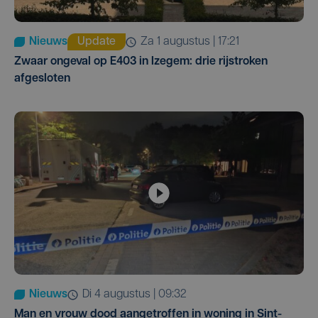
Nieuws
Update
za 1 augustus | 17:21
Zwaar ongeval op E403 in Izegem: drie rijstroken
afgesloten
Nieuws
di 4 augustus | 09:32
Man en vrouw dood aangetroffen in woning in Sint-