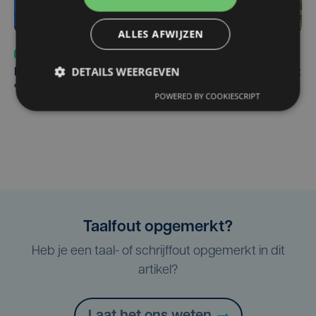
ALLES AFWIJZEN
Sport
do 30 juli | 17:04
DETAILS WEERGEVEN
Karel Sabbe hervat recordpoging na ziekenhuisbezoek:
"Blij dat we niet hebben moeten stoppen"
POWERED BY COOKIESCRIPT
Taalfout opgemerkt?
Heb je een taal- of schrijffout opgemerkt in dit
artikel?