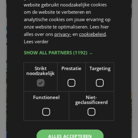
website gebruikt noodzakelijke cookies
om de website te verbeteren en
analytische cookies om jouw ervaring op
onze website te optimaliseren. Lees hier
Nieuws
za 1 augustus | 22:36
alles over ons
privacy-
en
cookiebeleid
.
Belgisch Solar Team met West-Vlamingen wint voor
Lees verder
eerst in VS
SHOW ALL PARTNERS
(1192) →
Strikt
Prestatie
Targeting
noodzakelijk
Functioneel
Niet-
geclassificeerd
ALLES ACCEPTEREN