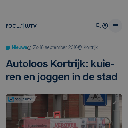
Nieuws
zo 18 september 2016
Kortrijk
Auto­loos Kort­rijk: kui­e­
ren en jog­gen in de stad