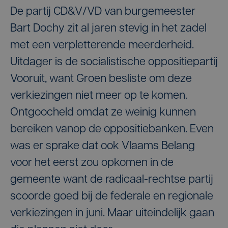
De partij CD&V/VD van burgemeester
9
Van den driessche Peggy
8
Eeckhout Marianne
Bart Dochy zit al jaren stevig in het zadel
10
Naessens Zanna
9
Knockaert Gilles
met een verpletterende meerderheid.
11
Deboosere Annick
Uitdager is de socialistische oppositiepartij
10
Dhaene Margaux
Vooruit, want Groen besliste om deze
12
Lefebvre Pieter
11
Desplenter Mathis
verkiezingen niet meer op te komen.
13
Lietaer Shirley
12
Driessens Jeroen
Ontgoocheld omdat ze weinig kunnen
14
De Buck Yarne
bereiken vanop de oppositiebanken. Even
13
Vanhoutte Luc
was er sprake dat ook Vlaams Belang
15
Grymonprez Marie-Jeanne
14
Clicque Tine
voor het eerst zou opkomen in de
16
Clicque Mirte
15
Vansteenkiste Nancy
gemeente want de radicaal-rechtse partij
17
Claeys Sven
scoorde goed bij de federale en regionale
16
Vermaut-Van Isacker Katelijn
verkiezingen in juni. Maar uiteindelijk gaan
18
Vandenbroucke Steven
17
Cornelis Franky