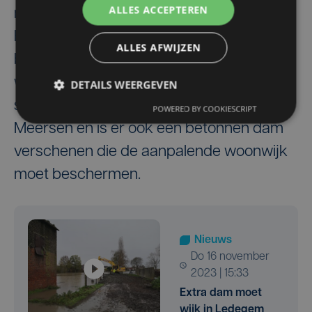
ALLES ACCEPTEREN
nieuws door zware wateroverlast. De
Heulebeek trad buiten haar oevers en
ALLES AFWIJZEN
bedreigde het centrum. Een nooddam
werd in allerijl aangelegd. Intussen is er
DETAILS WEERGEVEN
stevig geïnvesteerd aan de Ledegemse
POWERED BY COOKIESCRIPT
Meersen en is er ook een betonnen dam
verschenen die de aanpalende woonwijk
moet beschermen.
Nieuws
do 16 november
2023 | 15:33
Extra dam moet
wijk in Ledegem