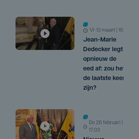
vr 13 maart | 16:17
Jean-Marie
Dedecker legt
opnieuw de
eed af: zou het
de laatste keer
zijn?
do 26 februari |
17:03