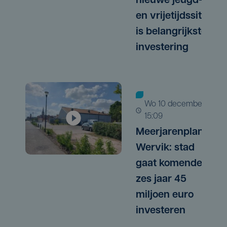
nieuwe jeugd-
en vrijetijdssite
is belangrijkste
investering
wo 10 december |
15:09
Meerjarenplan
Wervik: stad
gaat komende
zes jaar 45
miljoen euro
investeren