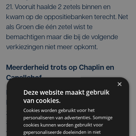
21. Vooruit haalde 2 zetels binnen en
kwam op de oppositiebanken terecht. Net
als Groen die één zetel wist te
bemachtigen maar die bij de volgende
verkiezingen niet meer opkomt.
Meerderheid trots op Chaplin en
Capellehof
×
Deze website maakt gebruik
Ledegem zit in politiek rustig vaarwater.
van cookies.
Heel wat projecten werden gerealiseerd
Cookies worden gebruikt voor het
zoals de bouw van een nieuw buurthuis in
personaliseren van advertenties. Sommige
Sint-Eloois-Winkel: Chaplin. De lokale
cookies kunnen worden gebruikt voor
gepersonaliseerde doeleinden in niet
verenigingen en ook het comité van