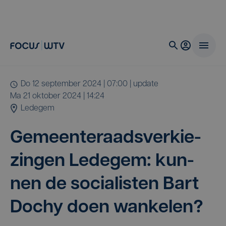
do 12 september 2024 | 07:00
| update
ma 21 oktober 2024 | 14:24
Ledegem
Gemeen­te­raads­ver­kie­
zin­gen Lede­gem: kun­
nen de soci­a­lis­ten Bart
Dochy doen wankelen?