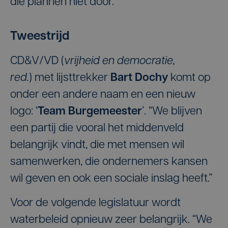
die plannen niet door.
19
Pardo Stefanie
18
Devos-Joye Marijke
20
Vandoorne Roy
Tweestrijd
19
Geldhof Sybille
21
Vandoorne Andy
20
Dewulf Gerda
CD&V/VD (
vrijheid en democratie,
red.
) met lijsttrekker
Bart Dochy
komt op
21
Corneillie Wally
onder een andere naam en een nieuw
logo: ‘
Team Burgemeester
’. “We blijven
een partij die vooral het middenveld
belangrijk vindt, die met mensen wil
samenwerken, die ondernemers kansen
wil geven en ook een sociale inslag heeft.”
Voor de volgende legislatuur wordt
waterbeleid opnieuw zeer belangrijk. “We