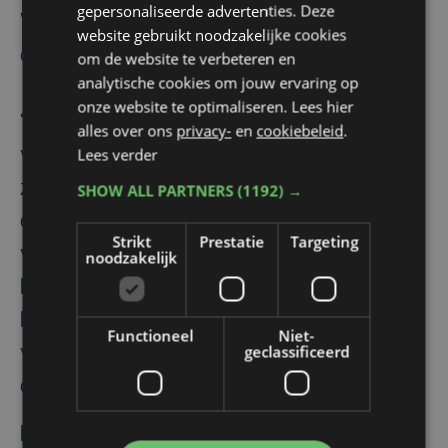
gepersonaliseerde advertenties. Deze
Winkel Koerse zijn tevreden met de ruimte
website gebruikt noodzakelijke cookies
die ze krijgen.
om de website te verbeteren en
analytische cookies om jouw ervaring op
onze website te optimaliseren. Lees hier
“We zijn ook heel trots op de restauratie
alles over ons
privacy-
en
cookiebeleid
.
Lees verder
van het Capellehof in Rollegem-Kapelle”,
zegt burgemeester Bart Dochy”. “Dat is
SHOW ALL PARTNERS
(1192) →
een historische hoeve met de integratie
Strikt
Prestatie
Targeting
van twee vzw’s voor mensen met een
noodzakelijk
beperking die daar een dagopvang
krijgen. Plus ook de mogelijkheid voor de
Functioneel
Niet-
geclassificeerd
verenigingen om gebruik te maken van
deze unieke locatie.”
De gemeente kwam begin dit jaar in het