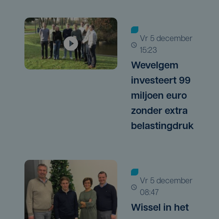
vr 5 december |
15:23
Wevelgem
investeert 99
miljoen euro
zonder extra
belastingdruk
vr 5 december |
08:47
Wissel in het