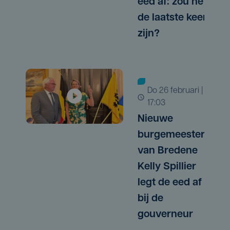
eed af: zou het
de laatste keer
zijn?
do 26 februari |
17:03
Nieuwe
burgemeester
van Bredene
Kelly Spillier
legt de eed af
bij de
gouverneur