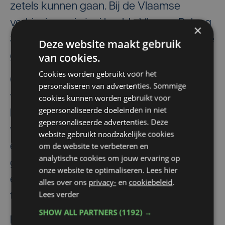
zetels kunnen gaan. Bij de Vlaamse
verkiezingen in juni haalde Vlaams Belang
×
30 procent van de stemmen en was ze de
Deze website maakt gebruik
van cookies.
grootste.
Cookies worden gebruikt voor het
Groen
komt op met een onvolledige lijst
personaliseren van advertenties. Sommige
van negen personen en een nieuwe
cookies kunnen worden gebruikt voor
gepersonaliseerde doeleinden in niet
lijsttrekker
Bruce Verburgh
. De groenen
gepersonaliseerde advertenties. Deze
willen betere voorzieningen voor fietsers
website gebruikt noodzakelijke cookies
om de website te verbeteren en
en voetgangers, leefbare buurten met
analytische cookies om jouw ervaring op
groenzones en natuur op wandelafstand
onze website te optimaliseren. Lees hier
en lokale investeringen in een duurzame
alles over ons
privacy-
en
cookiebeleid
.
Lees verder
toekomst.
SHOW ALL PARTNERS
(1192) →
En dan is er nog éénmanslijst van Vital