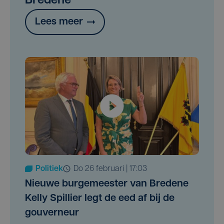
Bredene
24
Vanstechelman Ronny
23
Van Delm Josse
Lees meer
25
Uittenhove Koen
24
Lasat Christine
25
Verkest Noël
Politiek
do 26 februari | 17:03
Nieuwe burgemeester van Bredene
Kelly Spillier legt de eed af bij de
gouverneur