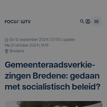
do 12 september 2024 | 07:00
| update
ma 21 oktober 2024 | 14:16
Bredene
Gemeen­te­raads­ver­kie­
zin­gen Bre­de­ne: gedaan
met soci­a­lis­tisch beleid?