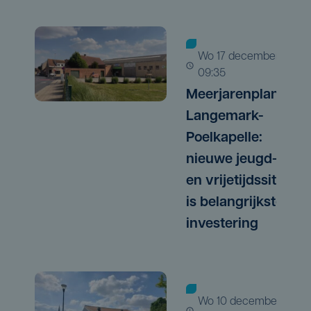
wo 17 december |
09:35
Meerjarenplan
Langemark-
Poelkapelle:
nieuwe jeugd-
en vrijetijdssite
is belangrijkste
investering
wo 10 december |