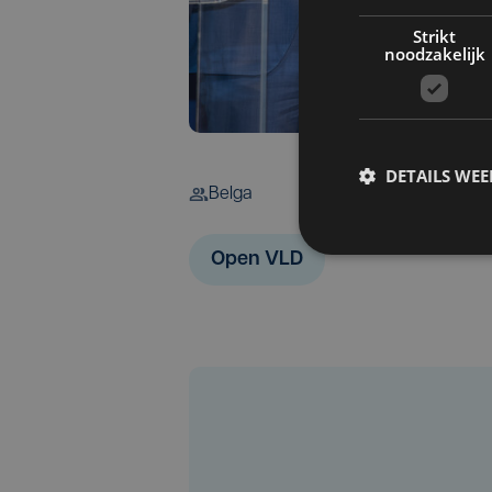
Strikt
noodzakelijk
DETAILS WE
Belga
Open VLD