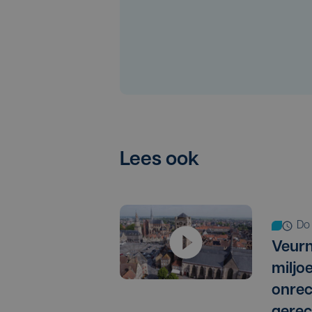
Lees ook
d
Veurn
miljo
onrec