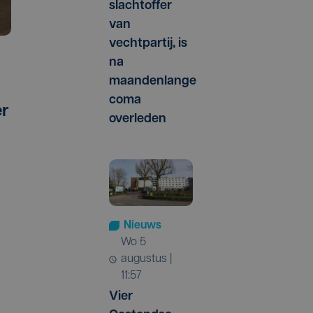
slachtoffer
van
vechtpartij, is
na
maandenlange
coma
er
overleden
Nieuws
wo 5
augustus |
11:57
Vier