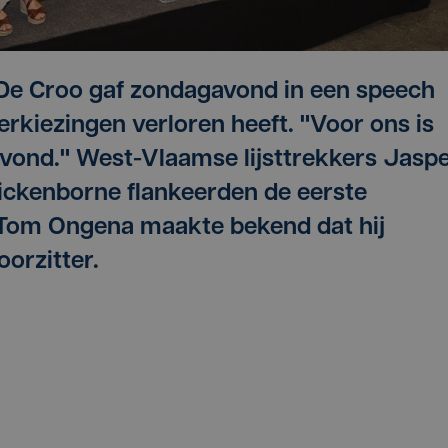
De Croo gaf zondagavond in een speech
rkiezingen verloren heeft. "Voor ons is
avond." West-Vlaamse lijsttrekkers Jasp
ickenborne flankeerden de eerste
 Tom Ongena maakte bekend dat hij
oorzitter.