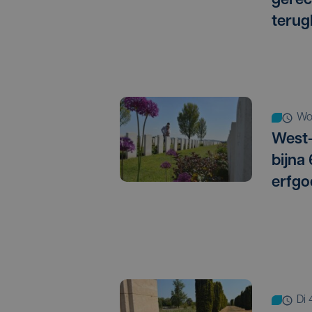
gere
terug
w
West-
bijna
erfgo
d