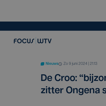
Nieuws
zo 9 juni 2024 | 21:13
De Croo:
“
bij­z
zit­ter Onge­na 