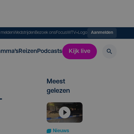
s melden
Wedstrijden
Bezoek ons
FocusWTV+
Logo
Aanmelden
amma's
Reizen
Podcasts
Kijk live
Meest
gelezen
­
Nieuws