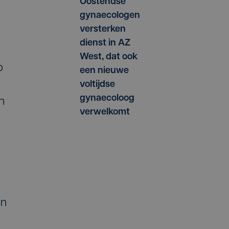
Oostendse
gynaecologen
versterken
dienst in AZ
West, dat ook
p
een nieuwe
voltijdse
gynaecoloog
n
verwelkomt
en