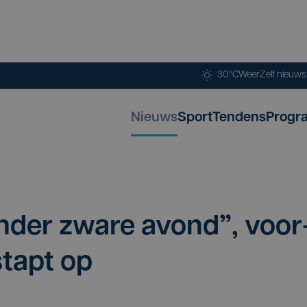
30°C
Weer
Zelf nieuw
Nieuws
Sport
Tendens
Progr
on­der zwa­re avond”, voor
stapt op