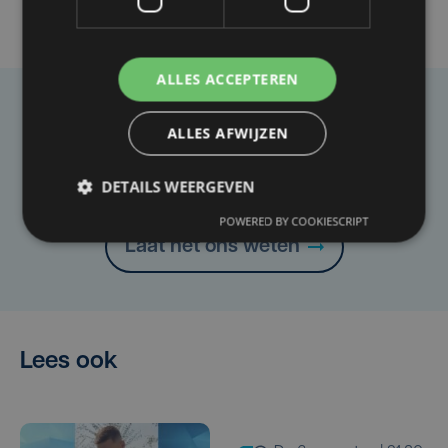
ALLES ACCEPTEREN
Taalfout opgemerkt?
ALLES AFWIJZEN
Heb je een taal- of schrijffout opgemerkt in dit
artikel?
DETAILS WEERGEVEN
POWERED BY COOKIESCRIPT
Laat het ons weten
Lees ook