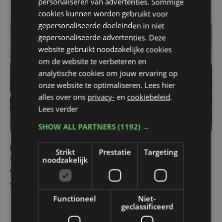
personaliseren van advertenties. Sommige
cookies kunnen worden gebruikt voor
gepersonaliseerde doeleinden in niet
gepersonaliseerde advertenties. Deze
website gebruikt noodzakelijke cookies
om de website te verbeteren en
analytische cookies om jouw ervaring op
onze website te optimaliseren. Lees hier
alles over ons
privacy-
en
cookiebeleid
.
Lees verder
SHOW ALL PARTNERS
(1192) →
Nieuws
wo 5 augustus | 11:57
Strikt
Prestatie
Targeting
noodzakelijk
Vier Oostendse gynaecologen versterken dienst in AZ
West, dat ook een nieuwe voltijdse gynaecoloog
verwelkomt
Functioneel
Niet-
geclassificeerd