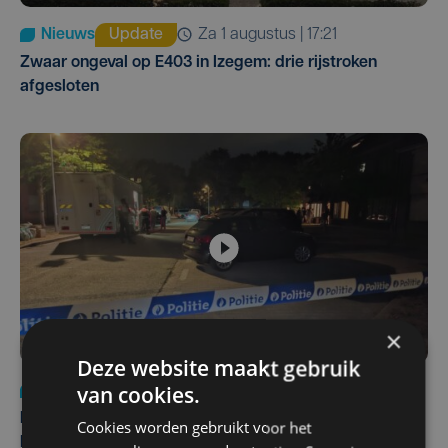
Nieuws
Update
za 1 augustus | 17:21
Zwaar ongeval op E403 in Izegem: drie rijstroken
afgesloten
×
Deze website maakt gebruik
van cookies.
Nieuws
di 4 augustus | 09:32
Man en vrouw dood aangetroffen in woning in Sint-
Cookies worden gebruikt voor het
Pieters Brugge