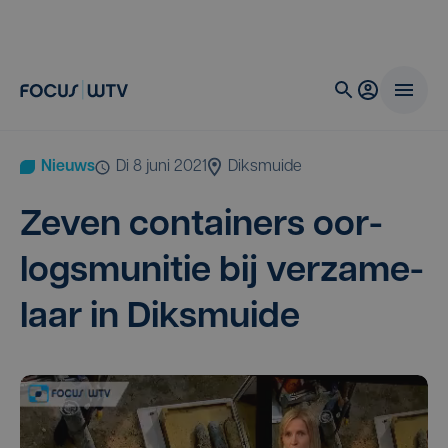
Nieuws
di 8 juni 2021
Diksmuide
Zeven con­tai­ners oor­
logs­mu­ni­tie bij ver­za­me­
laar in Diksmuide