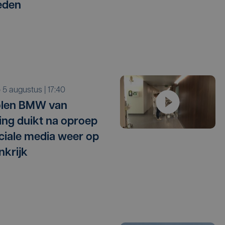
eden
o 5 augustus | 17:40
olen BMW van
ling duikt na oproep
ciale media weer op
nkrijk