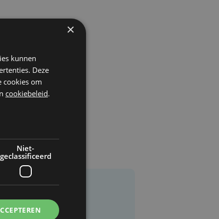
×
kies kunnen
ertenties. Deze
he cookies om
n
cookiebeleid
.
Niet-
geclassificeerd
ACCEPTEREN