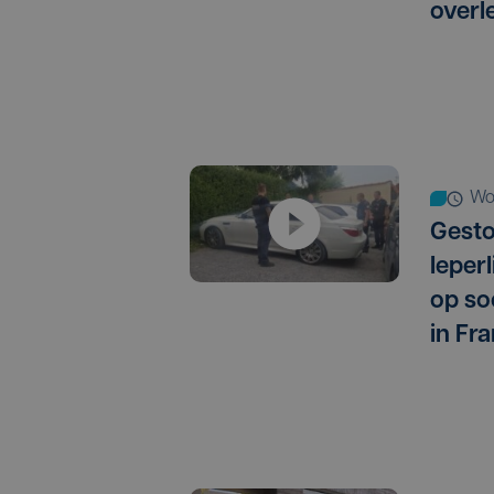
overl
w
Gest
Ieper
op so
in Fra