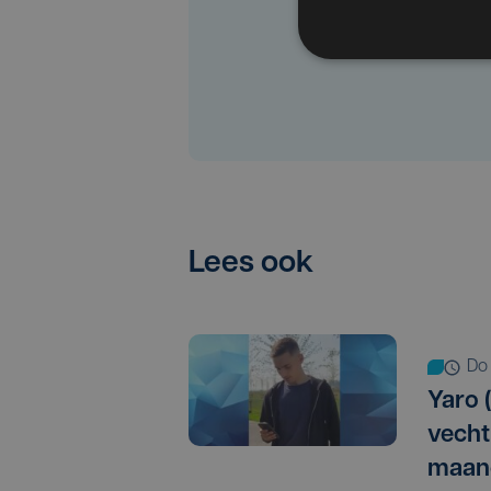
Lees ook
d
Yaro (
vechtp
maan