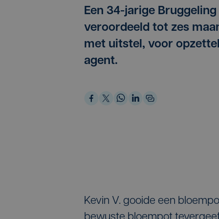
Een 34-jarige Bruggeling
veroordeeld tot zes maan
met uitstel, voor opzett
agent.
Kevin V. gooide een bloempot
bewuste bloempot tevergeef