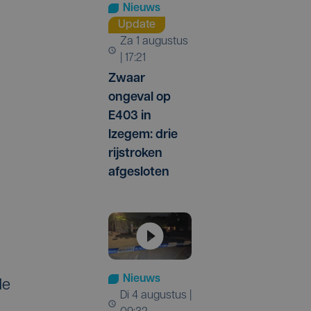
Nieuws
Update
za 1 augustus
| 17:21
Zwaar
ongeval op
E403 in
Izegem: drie
rijstroken
afgesloten
Nieuws
de
di 4 augustus |