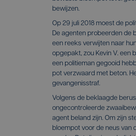
bewijzen.
Op 29 juli 2018 moest de pol
De agenten probeerden de bo
een reeks verwijten naar hun
opgepakt, zou Kevin V. een 
een politieman gegooid heb
pot verzwaard met beton. H
gevangenisstraf.
Volgens de beklaagde berust
ongecontroleerde zwaaibeweg
agent beland zijn. Om zijn ste
bloempot voor de neus van d