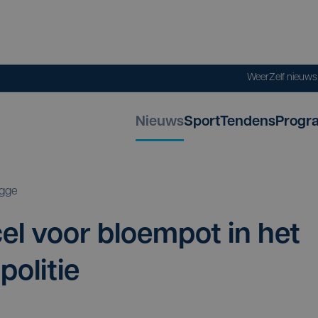
Weer
Zelf nieuw
Nieuws
Sport
Tendens
Progr
gge
l voor bloem­pot in het
politie