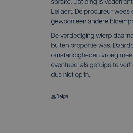
sprake. Dat ding is vederlich
Leliaert. De procureur wees 
gewoon een andere bloempo
De verdediging wierp daarnaa
buiten proportie was. Daardo
omstandigheden vroeg meest
eventueel als getuige te ver
dus niet op in.
Belga