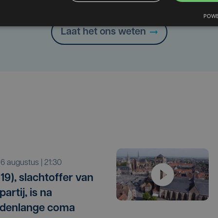
Heb je een taal- of schrijffout opgemerkt in dit artikel?
POWE
Laat het ons weten
o 6 augustus | 21:30
19), slachtoffer van
artij, is na
denlange coma