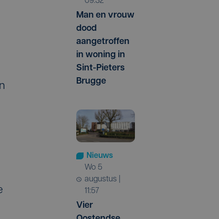
09:32
Man en vrouw
dood
aangetroffen
in woning in
Sint-Pieters
Brugge
an
Nieuws
wo 5
augustus |
e
11:57
Vier
Oostendse