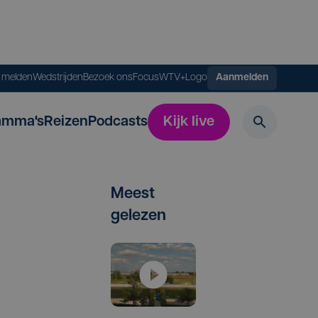
s melden
Wedstrijden
Bezoek ons
FocusWTV+
Logo
Aanmelden
amma's
Reizen
Podcasts
Kijk live
Meest
gelezen