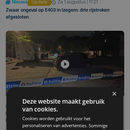
Nieuws
Update
za 1 augustus | 17:21
Zwaar ongeval op E403 in Izegem: drie rijstroken
afgesloten
×
Deze website maakt gebruik
Nieuws
di 4 augustus | 09:32
van cookies.
Man en vrouw dood aangetroffen in woning in Sint-
Cookies worden gebruikt voor het
Pieters Brugge
personaliseren van advertenties. Sommige