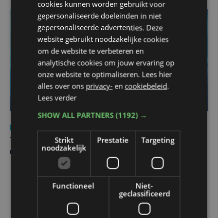
cookies kunnen worden gebruikt voor
gepersonaliseerde doeleinden in niet
gepersonaliseerde advertenties. Deze
website gebruikt noodzakelijke cookies
om de website te verbeteren en
analytische cookies om jouw ervaring op
onze website te optimaliseren. Lees hier
alles over ons
privacy-
en
cookiebeleid
.
Lees verder
SHOW ALL PARTNERS
(1192) →
Nieuws
do 6 augustus | 21:30
Strikt
Prestatie
Targeting
Yaro (19), slachtoffer van vechtpartij, is na
noodzakelijk
maandenlange coma overleden
Functioneel
Niet-
geclassificeerd