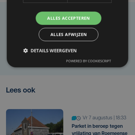
Taalfout opgemerkt?
ALLES ACCEPTEREN
Heb je een taal- of schrijffout opgemerkt in dit
ALLES AFWIJZEN
artikel?
DETAILS WEERGEVEN
Laat het ons weten
POWERED BY COOKIESCRIPT
Lees ook
vr 7 augustus | 18:33
Parket in beroep tegen
vrijlating van Roemeense