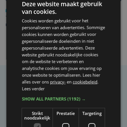
Deze website maakt gebruik
van cookies.
Nieuws
do 6 augustus | 21:30
Yaro (19), slachtoffer van vechtpartij, is na
Cookies worden gebruikt voor het
maandenlange coma overleden
personaliseren van advertenties. Sommige
cookies kunnen worden gebruikt voor
gepersonaliseerde doeleinden in niet
gepersonaliseerde advertenties. Deze
website gebruikt noodzakelijke cookies
om de website te verbeteren en
analytische cookies om jouw ervaring op
onze website te optimaliseren. Lees hier
Taalfout opgemerkt?
alles over ons
privacy-
en
cookiebeleid
.
Lees verder
Heb je een taal- of schrijffout opgemerkt in dit
artikel?
SHOW ALL PARTNERS
(1192) →
Strikt
Prestatie
Targeting
Laat het ons weten
noodzakelijk