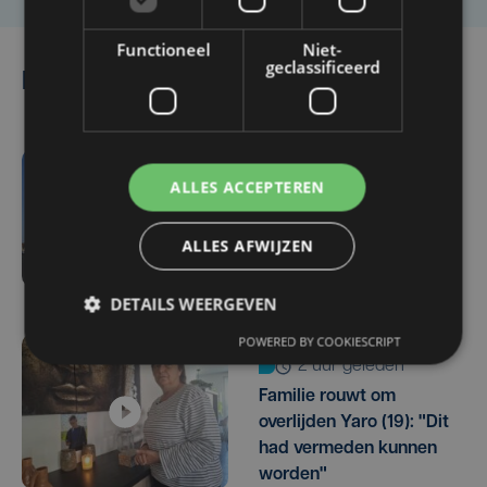
Functioneel
Niet-
geclassificeerd
Lees ook
59 min. geleden
ALLES ACCEPTEREN
Parket in beroep tegen
vrijlating van Roemeense
ALLES AFWIJZEN
moordverdachte
DETAILS WEERGEVEN
POWERED BY COOKIESCRIPT
2 uur geleden
Familie rouwt om
overlijden Yaro (19): "Dit
had vermeden kunnen
worden"