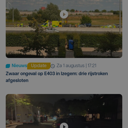
Nieuws
Update
za 1 augustus | 17:21
Zwaar ongeval op E403 in Izegem: drie rijstroken
afgesloten