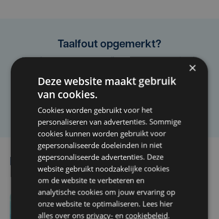
Taalfout opgemerkt?
Heb je een taal- of schrijffout opgemerkt in dit
×
artikel?
Deze website maakt gebruik
van cookies.
Laat het ons weten
Cookies worden gebruikt voor het
personaliseren van advertenties. Sommige
cookies kunnen worden gebruikt voor
gepersonaliseerde doeleinden in niet
gepersonaliseerde advertenties. Deze
Lees ook
website gebruikt noodzakelijke cookies
om de website te verbeteren en
analytische cookies om jouw ervaring op
onze website te optimaliseren. Lees hier
1 uur geleden
alles over ons
privacy-
en
cookiebeleid
.