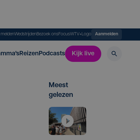
s melden
Wedstrijden
Bezoek ons
FocusWTV+
Logo
Aanmelden
amma's
Reizen
Podcasts
Kijk live
Meest
gelezen