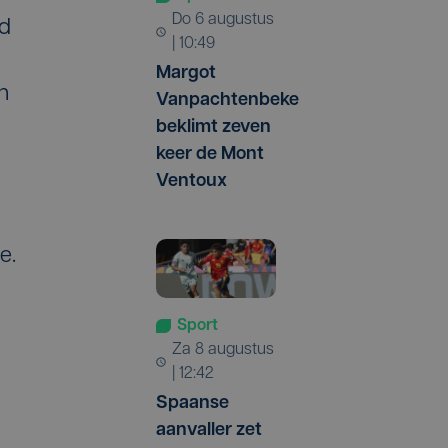
do 6 augustus
rd
| 10:49
Margot
n
Vanpachtenbeke
beklimt zeven
keer de Mont
Ventoux
e.
Sport
za 8 augustus
| 12:42
Spaanse
aanvaller zet