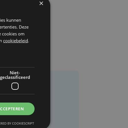
×
kies kunnen
ertenties. Deze
he cookies om
n
cookiebeleid
.
Niet-
geclassificeerd
ACCEPTEREN
RED BY COOKIESCRIPT