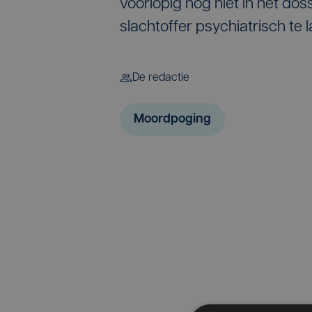
voorlopig nog niet in het do
slachtoffer psychiatrisch te
De redactie
Moordpoging