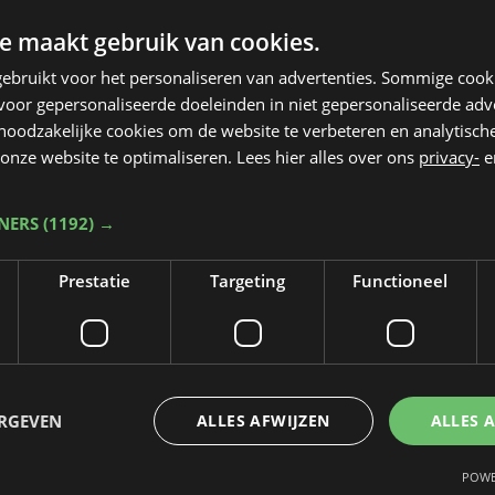
e maakt gebruik van cookies.
ebruikt voor het personaliseren van advertenties. Sommige coo
oor gepersonaliseerde doeleinden in niet gepersonaliseerde adv
 noodzakelijke cookies om de website te verbeteren en analytisc
onze website te optimaliseren. Lees hier alles over ons
privacy-
e
TNERS
(1192) →
Prestatie
Targeting
Functioneel
Taalfout opgemerkt?
Heb je een taal- of schrijffout opgemerkt in dit artikel?
ERGEVEN
ALLES AFWIJZEN
ALLES 
Laat het ons weten
POWE