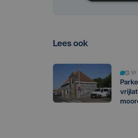
Lees ook
v
Parke
vrijl
moor