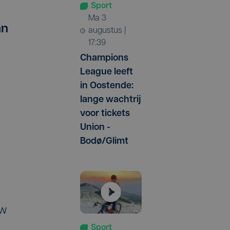
Sport
ma 3
an
augustus |
17:39
Champions
League leeft
in Oostende:
lange wachtrij
voor tickets
Union -
Bodø/Glimt
uw
Sport