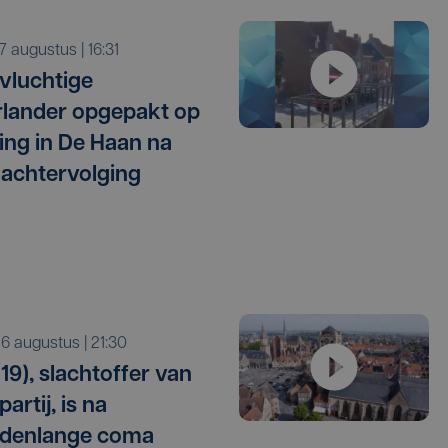
r 7 augustus | 16:31
vluchtige
lander opgepakt op
ng in De Haan na
 achtervolging
o 6 augustus | 21:30
19), slachtoffer van
artij, is na
denlange coma