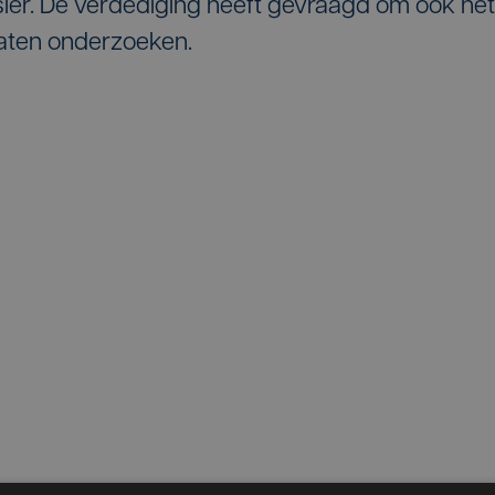
ssier. De verdediging heeft gevraagd om ook het
 laten onderzoeken.