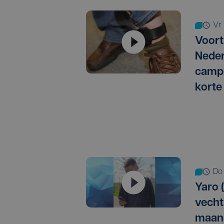
v
Voort
Neder
campi
korte
d
Yaro (
vechtp
maan