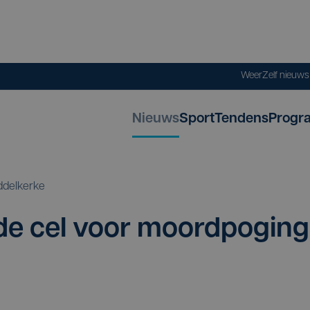
Weer
Zelf nieuw
Nieuws
Sport
Tendens
Progr
ddelkerke
 de cel voor moord­po­ging