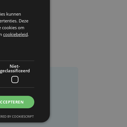
kies kunnen
ertenties. Deze
he cookies om
n
cookiebeleid
.
Niet-
geclassificeerd
ACCEPTEREN
RED BY COOKIESCRIPT