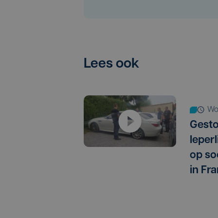
Lees ook
w
Gest
Ieper
op so
in Fra