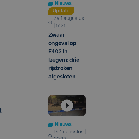
Nieuws
Update
za 1 augustus
| 17:21
Zwaar
ongeval op
E403 in
Izegem: drie
rijstroken
afgesloten
t
Nieuws
di 4 augustus |