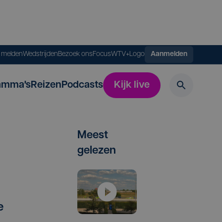
s melden
Wedstrijden
Bezoek ons
FocusWTV+
Logo
Aanmelden
amma's
Reizen
Podcasts
Kijk live
Meest
gelezen
e