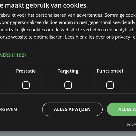
e maakt gebruik van cookies.
ebruikt voor het personaliseren van advertenties. Sommige coo
oor gepersonaliseerde doeleinden in niet gepersonaliseerde adv
 noodzakelijke cookies om de website te verbeteren en analytisc
onze website te optimaliseren. Lees hier alles over ons
privacy-
e
TNERS
(1192) →
Prestatie
Targeting
Functioneel
Taalfout opgemerkt?
Heb je een taal- of schrijffout opgemerkt in dit artikel?
ERGEVEN
ALLES AFWIJZEN
ALLES 
Laat het ons weten
POWE