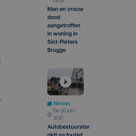
09:32
Man en vrouw
dood
aangetroffen
in woning in
Sint-Pieters
Brugge
t
r
Nieuws
do 30 juli |
12:57
Autobestuurster
rijdt na foutief