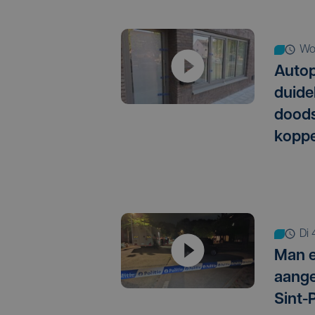
w
Autop
duide
doods
koppe
d
Man 
aange
Sint-