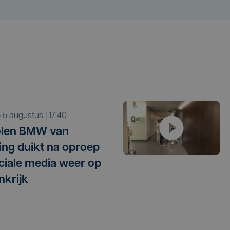
o 5 augustus | 17:40
olen BMW van
ling duikt na oproep
ciale media weer op
nkrijk