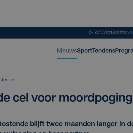
23°C
Weer
Zelf nieuw
Nieuws
Sport
Tendens
Progr
stende
n de cel voor moordpoging
Oostende blijft twee maanden langer in d