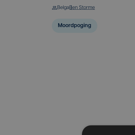
Belga
Ben Storme
Moordpoging