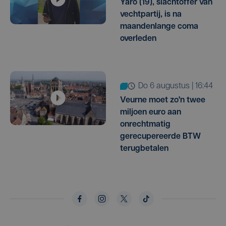
Yaro (19), slachtoffer van
vechtpartij, is na
maandenlange coma
overleden
do 6 augustus | 16:44
Veurne moet zo'n twee
miljoen euro aan
onrechtmatig
gerecupereerde BTW
terugbetalen