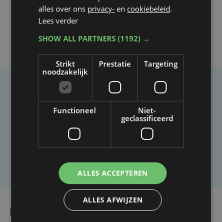
alles over ons
privacy-
en
cookiebeleid
.
Lees verder
SHOW ALL PARTNERS
(1192) →
Strikt
Prestatie
Targeting
noodzakelijk
Taalfout opgemerkt?
Functioneel
Niet-
Heb je een taal- of schrijffout opgemerkt in dit
geclassificeerd
artikel?
Laat het ons weten
ALLES ACCEPTEREN
ALLES AFWIJZEN
Lees ook