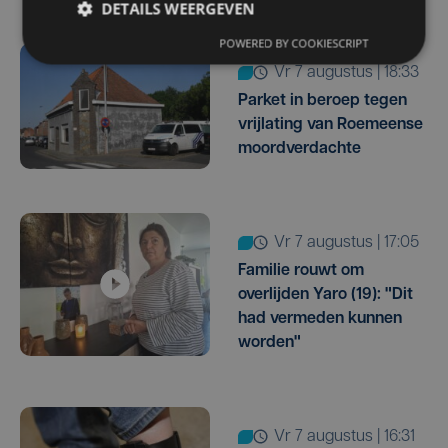
DETAILS WEERGEVEN
POWERED BY COOKIESCRIPT
vr 7 augustus | 18:33
Parket in beroep tegen
vrijlating van Roemeense
moordverdachte
vr 7 augustus | 17:05
Familie rouwt om
overlijden Yaro (19): "Dit
had vermeden kunnen
worden"
vr 7 augustus | 16:31