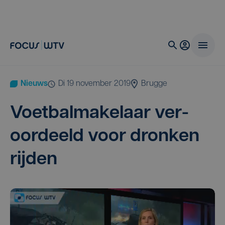
Nieuws
di 19 november 2019
Brugge
Voet­bal­ma­ke­laar ver­
oor­deeld voor dron­ken
rijden