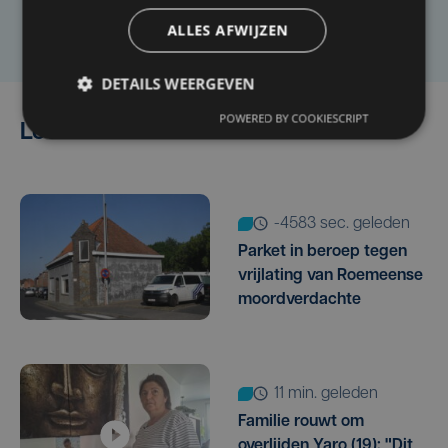
Laat het ons weten
ALLES AFWIJZEN
DETAILS WEERGEVEN
POWERED BY COOKIESCRIPT
Lees ook
-4583 sec. geleden
Parket in beroep tegen
vrijlating van Roemeense
moordverdachte
11 min. geleden
Familie rouwt om
overlijden Yaro (19): "Dit