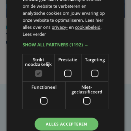
om de website te verbeteren en
analytische cookies om jouw ervaring op
onze website te optimaliseren. Lees hier
alles over ons
privacy-
en
cookiebeleid
.
Nieuws
do 6 augustus | 21:30
Lees verder
Yaro (19), slachtoffer van vechtpartij, is na
maandenlange coma overleden
SHOW ALL PARTNERS
(1192) →
Strikt
Prestatie
Targeting
noodzakelijk
Functioneel
Niet-
geclassificeerd
Taalfout opgemerkt?
Heb je een taal- of schrijffout opgemerkt in dit
artikel?
ALLES ACCEPTEREN