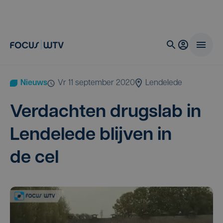
Nieuws
vr 11 september 2020
Lendelede
Ver­dach­ten drugslab in
Len­de­le­de blij­ven in
de cel