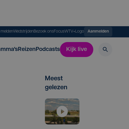
s melden
Wedstrijden
Bezoek ons
FocusWTV+
Logo
Aanmelden
amma's
Reizen
Podcasts
Kijk live
Meest
gelezen