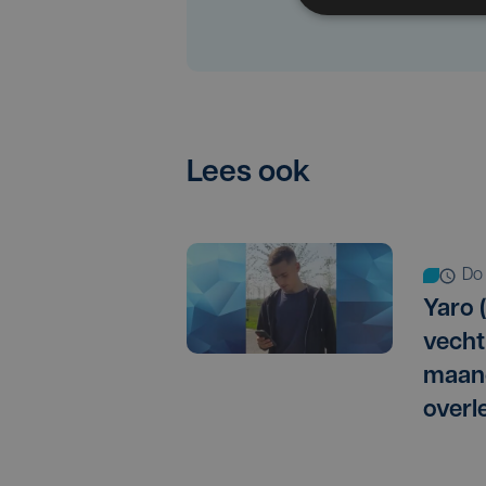
Lees ook
d
Yaro (
vechtp
maan
overl