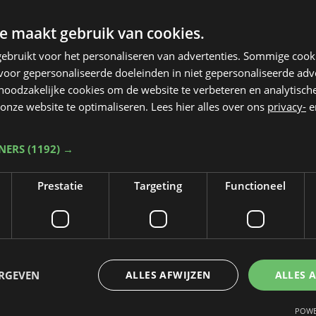
e maakt gebruik van cookies.
ebruikt voor het personaliseren van advertenties. Sommige coo
oor gepersonaliseerde doeleinden in niet gepersonaliseerde adv
 noodzakelijke cookies om de website te verbeteren en analytisc
onze website te optimaliseren. Lees hier alles over ons
privacy-
e
TNERS
(1192) →
Prestatie
Targeting
Functioneel
Taalfout opgemerkt?
Heb je een taal- of schrijffout opgemerkt in dit artikel?
ERGEVEN
ALLES AFWIJZEN
ALLES 
Laat het ons weten
POWE