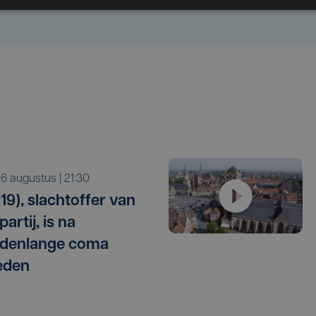
o 6 augustus | 21:30
19), slachtoffer van
artij, is na
denlange coma
eden