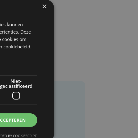
×
kies kunnen
ertenties. Deze
he cookies om
n
cookiebeleid
.
Niet-
geclassificeerd
ACCEPTEREN
RED BY COOKIESCRIPT