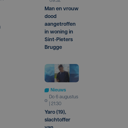
09:32
Man en vrouw
dood
aangetroffen
n
in woning in
Sint-Pieters
Brugge
Nieuws
do 6 augustus
| 21:30
Yaro (19),
slachtoffer
van