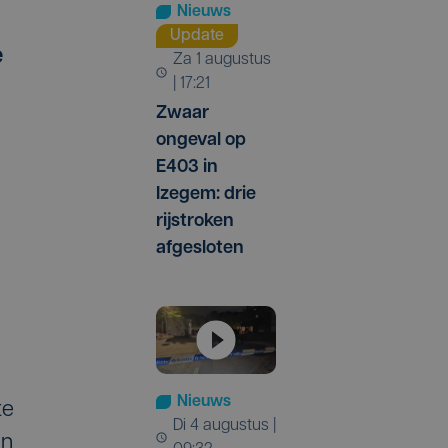
Nieuws
Update
e
za 1 augustus
| 17:21
Zwaar
ongeval op
E403 in
Izegem: drie
rijstroken
afgesloten
Nieuws
te
di 4 augustus |
jn