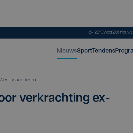
25°C
Weer
Zelf nieuw
Nieuws
Sport
Tendens
Progr
West-Vlaanderen
oor ver­krach­ting ex-