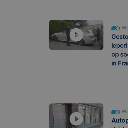
w
Gest
Ieper
op so
in Fra
w
Autop