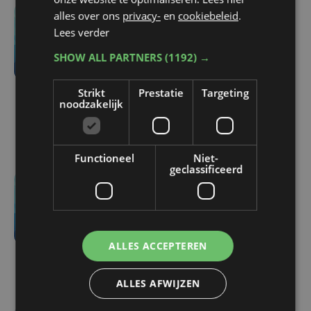
alles over ons
privacy-
en
cookiebeleid
.
-6696 sec. geleden
Lees verder
KIJK. Wagen rijdt in op
SHOW ALL PARTNERS
(1192) →
tankwagen in
Roesbrugge: politie moet
Strikt
Prestatie
Targeting
tussenkomen na
noodzakelijk
agressief gedrag
bestuurder
Functioneel
Niet-
geclassificeerd
do 6 augustus | 21:30
Yaro (19), slachtoffer van
vechtpartij, is na
ALLES ACCEPTEREN
maandenlange coma
overleden
ALLES AFWIJZEN