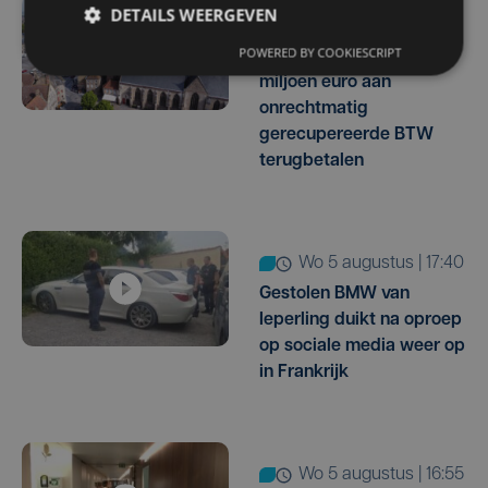
DETAILS WEERGEVEN
do 6 augustus | 16:44
POWERED BY COOKIESCRIPT
Veurne moet zo'n twee
miljoen euro aan
onrechtmatig
gerecupereerde BTW
terugbetalen
wo 5 augustus | 17:40
Gestolen BMW van
Ieperling duikt na oproep
op sociale media weer op
in Frankrijk
wo 5 augustus | 16:55