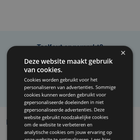
Taalfout opgemerkt?
×
Heb je een taal- of schrijffout opgemerkt in dit
Deze website maakt gebruik
artikel?
van cookies.
Cookies worden gebruikt voor het
Laat het ons weten
personaliseren van advertenties. Sommige
cookies kunnen worden gebruikt voor
gepersonaliseerde doeleinden in niet
gepersonaliseerde advertenties. Deze
website gebruikt noodzakelijke cookies
Lees ook
om de website te verbeteren en
analytische cookies om jouw ervaring op
onze website te optimaliseren. Lees hier