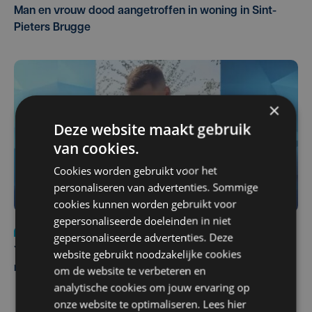
Man en vrouw dood aangetroffen in woning in Sint-
Pieters Brugge
×
Deze website maakt gebruik
van cookies.
Cookies worden gebruikt voor het
personaliseren van advertenties. Sommige
cookies kunnen worden gebruikt voor
gepersonaliseerde doeleinden in niet
Nieuws
do 6 augustus | 21:30
gepersonaliseerde advertenties. Deze
Yaro (19), slachtoffer van vechtpartij, is na
website gebruikt noodzakelijke cookies
maandenlange coma overleden
om de website te verbeteren en
analytische cookies om jouw ervaring op
onze website te optimaliseren. Lees hier