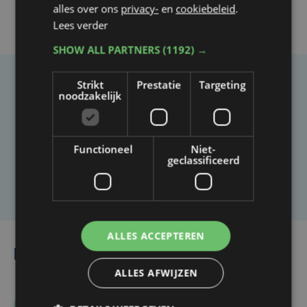
alles over ons
privacy-
en
cookiebeleid
.
Lees verder
SHOW ALL PARTNERS
(1192) →
Strikt
Prestatie
Targeting
Taalfout opgemerkt?
noodzakelijk
Heb je een taal- of schrijffout opgemerkt in dit
artikel?
Functioneel
Niet-
geclassificeerd
Laat het ons weten
ALLES ACCEPTEREN
Lees ook
ALLES AFWIJZEN