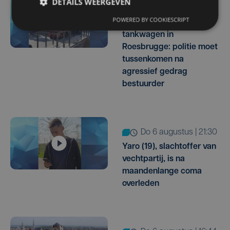
DETAILS WEERGEVEN
31 min. geleden
POWERED BY COOKIESCRIPT
KIJK. Wagen rijdt in op
tankwagen in
Roesbrugge: politie moet
tussenkomen na
agressief gedrag
bestuurder
do 6 augustus | 21:30
Yaro (19), slachtoffer van
vechtpartij, is na
maandenlange coma
overleden