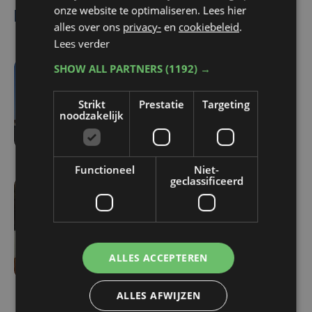
onze website te optimaliseren. Lees hier
Lees ook
alles over ons
privacy-
en
cookiebeleid
.
Lees verder
SHOW ALL PARTNERS
(1192) →
vr 7 augustus | 18:33
Parket in beroep tegen
Strikt
Prestatie
Targeting
noodzakelijk
vrijlating van Roemeense
moordverdachte
Functioneel
Niet-
geclassificeerd
vr 7 augustus | 17:05
Familie rouwt om
overlijden Yaro (19): "Dit
had vermeden kunnen
ALLES ACCEPTEREN
worden"
ALLES AFWIJZEN