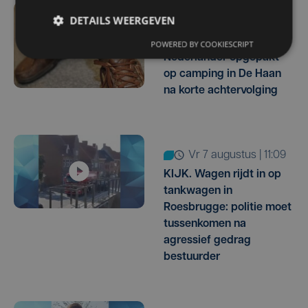
DETAILS WEERGEVEN
vr 7 augustus | 16:31
Voortvluchtige
POWERED BY COOKIESCRIPT
Nederlander opgepakt
op camping in De Haan
na korte achtervolging
vr 7 augustus | 11:09
KIJK. Wagen rijdt in op
tankwagen in
Roesbrugge: politie moet
tussenkomen na
agressief gedrag
bestuurder