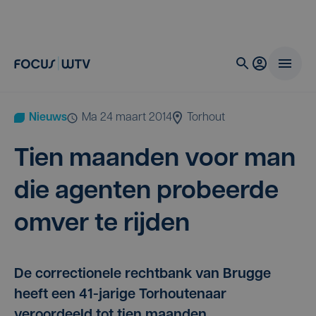
Nieuws
ma 24 maart 2014
Torhout
Tien maan­den voor man
die agen­ten pro­beer­de
omver te rijden
De correctionele rechtbank van Brugge
heeft een 41-jarige Torhoutenaar
veroordeeld tot tien maanden