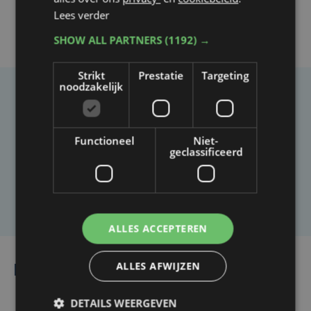
Lees verder
SHOW ALL PARTNERS
(1192) →
Strikt
Prestatie
Targeting
noodzakelijk
Taalfout opgemerkt?
Heb je een taal- of schrijffout opgemerkt in dit
Functioneel
Niet-
artikel?
geclassificeerd
Laat het ons weten
ALLES ACCEPTEREN
ALLES AFWIJZEN
Lees ook
DETAILS WEERGEVEN