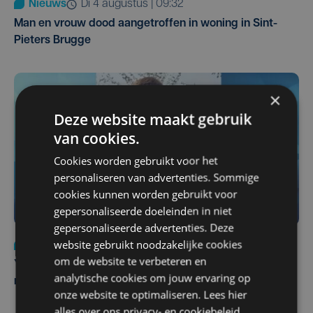
Nieuws
di 4 augustus | 09:32
Man en vrouw dood aangetroffen in woning in Sint-
Pieters Brugge
×
Deze website maakt gebruik
van cookies.
Cookies worden gebruikt voor het
personaliseren van advertenties. Sommige
cookies kunnen worden gebruikt voor
gepersonaliseerde doeleinden in niet
gepersonaliseerde advertenties. Deze
website gebruikt noodzakelijke cookies
Nieuws
do 6 augustus | 21:30
om de website te verbeteren en
Yaro (19), slachtoffer van vechtpartij, is na
analytische cookies om jouw ervaring op
maandenlange coma overleden
onze website te optimaliseren. Lees hier
alles over ons
privacy-
en
cookiebeleid
.