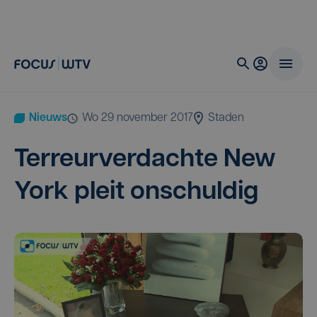
Nieuws
wo 29 november 2017
Staden
Ter­reur­ver­dach­te New
York pleit onschuldig