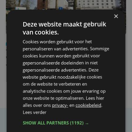
×
Deze website maakt gebruik
van cookies.
Cookies worden gebruikt voor het
Nieuws
wo 5 augustus | 11:57
personaliseren van advertenties. Sommige
Vier Oostendse gynaecologen versterken dienst in AZ
cookies kunnen worden gebruikt voor
West, dat ook een nieuwe voltijdse gynaecoloog
gepersonaliseerde doeleinden in niet
verwelkomt
gepersonaliseerde advertenties. Deze
website gebruikt noodzakelijke cookies
om de website te verbeteren en
analytische cookies om jouw ervaring op
onze website te optimaliseren. Lees hier
alles over ons
privacy-
en
cookiebeleid
.
Lees verder
SHOW ALL PARTNERS
(1192) →
Taalfout opgemerkt?