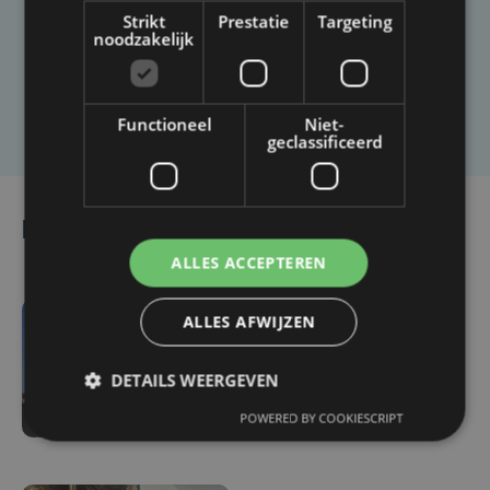
Heb je een taal- of schrijffout opgemerkt in dit
Strikt
Prestatie
Targeting
artikel?
noodzakelijk
Laat het ons weten
Functioneel
Niet-
geclassificeerd
Lees ook
ALLES ACCEPTEREN
ALLES AFWIJZEN
vr 7 augustus | 18:33
Parket in beroep tegen
DETAILS WEERGEVEN
vrijlating van Roemeense
moordverdachte
POWERED BY COOKIESCRIPT