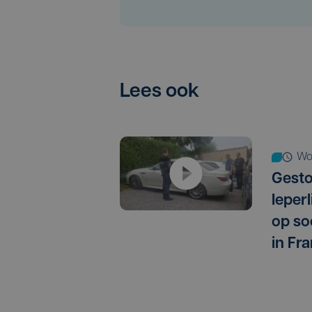
Lees ook
w
Gest
Ieper
op so
in Fra