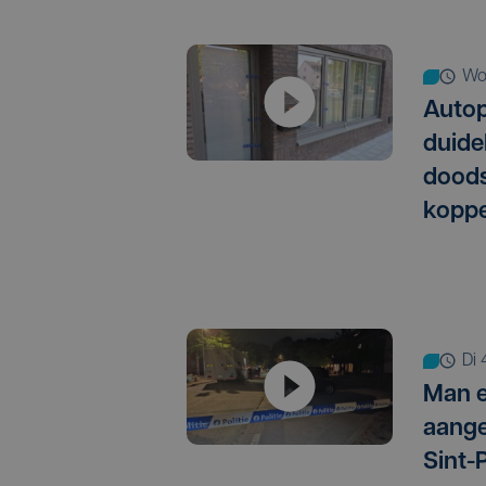
w
Autop
duide
doods
koppe
d
Man 
aange
Sint-