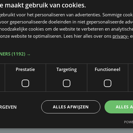
e maakt gebruik van cookies.
ebruikt voor het personaliseren van advertenties. Sommige coo
oor gepersonaliseerde doeleinden in niet gepersonaliseerde adv
 noodzakelijke cookies om de website te verbeteren en analytisc
onze website te optimaliseren. Lees hier alles over ons
privacy-
e
TNERS
(1192) →
Prestatie
Targeting
Functioneel
Taalfout opgemerkt?
Heb je een taal- of schrijffout opgemerkt in dit artikel?
ERGEVEN
ALLES AFWIJZEN
ALLES 
Laat het ons weten
POWE