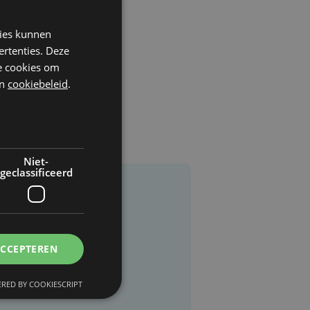
kies kunnen
ertenties. Deze
he cookies om
n
cookiebeleid
.
Niet-
geclassificeerd
ACCEPTEREN
RED BY COOKIESCRIPT