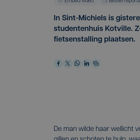
Embed video
Bestel report
In Sint-Michiels is giste
studentenhuis Kotville. 
fietsenstalling plaatsen.
De man wilde haar wellicht
gillen en schoten te hulp, w