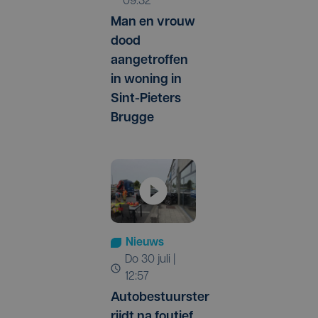
09:32
Man en vrouw
dood
aangetroffen
in woning in
Sint-Pieters
Brugge
Nieuws
do 30 juli |
12:57
Autobestuurster
rijdt na foutief