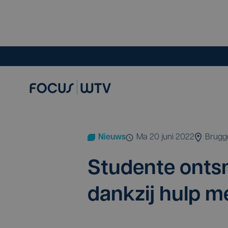
Nieuws
ma 20 juni 2022
Brugg
Stu­den­te ont­s
dank­zij hulp 