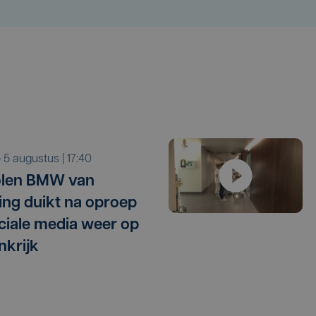
o 5 augustus | 17:40
olen BMW van
ling duikt na oproep
ciale media weer op
nkrijk