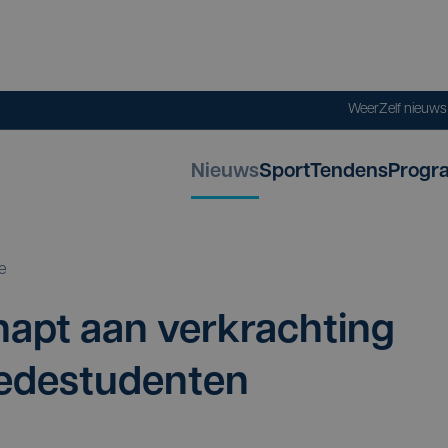
Weer
Zelf nieuw
Nieuws
Sport
Tendens
Progr
e
napt aan ver­krach­ting
medestudenten