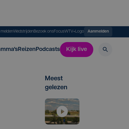
s melden
Wedstrijden
Bezoek ons
FocusWTV+
Logo
Aanmelden
amma's
Reizen
Podcasts
Kijk live
Meest
gelezen