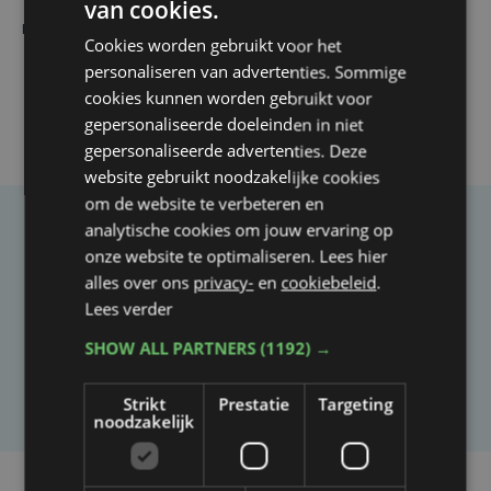
Yaro (19), slachtoffer van vechtpartij, is na
van cookies.
maandenlange coma overleden
Cookies worden gebruikt voor het
personaliseren van advertenties. Sommige
cookies kunnen worden gebruikt voor
gepersonaliseerde doeleinden in niet
gepersonaliseerde advertenties. Deze
website gebruikt noodzakelijke cookies
om de website te verbeteren en
analytische cookies om jouw ervaring op
Taalfout opgemerkt?
onze website te optimaliseren. Lees hier
Heb je een taal- of schrijffout opgemerkt in dit
alles over ons
privacy-
en
cookiebeleid
.
Lees verder
artikel?
SHOW ALL PARTNERS
(1192) →
Laat het ons weten
Strikt
Prestatie
Targeting
noodzakelijk