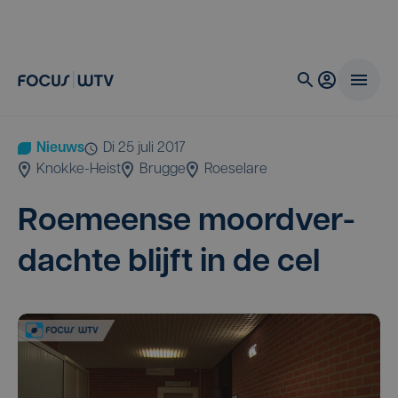
Nieuws
di 25 juli 2017
Knokke-Heist
Brugge
Roeselare
Roe­meen­se moord­ver­
dach­te blijft in de cel