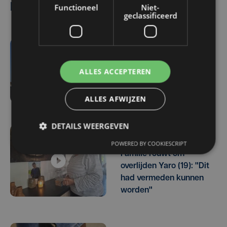
Lees ook
Functioneel
Niet-
geclassificeerd
vr 7 augustus | 18:33
Parket in beroep tegen
ALLES ACCEPTEREN
vrijlating van Roemeense
moordverdachte
ALLES AFWIJZEN
DETAILS WEERGEVEN
vr 7 augustus | 17:05
POWERED BY COOKIESCRIPT
Familie rouwt om
overlijden Yaro (19): "Dit
had vermeden kunnen
worden"