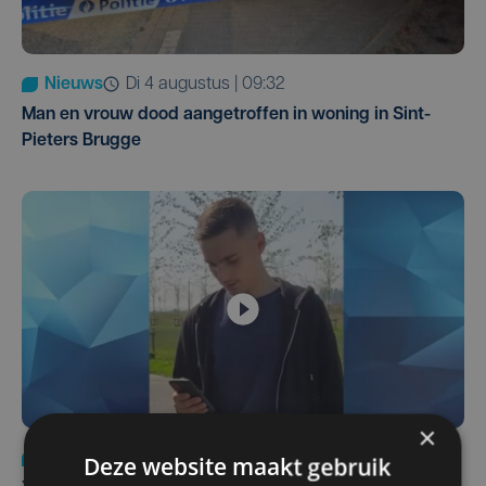
Nieuws
di 4 augustus | 09:32
Man en vrouw dood aangetroffen in woning in Sint-
Pieters Brugge
×
Nieuws
do 6 augustus | 21:30
Deze website maakt gebruik