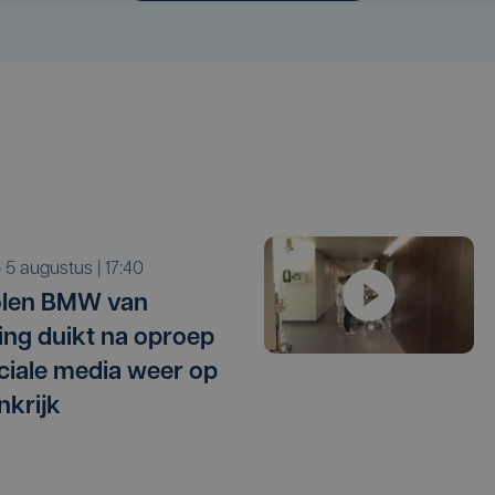
o 5 augustus | 17:40
olen BMW van
ling duikt na oproep
ciale media weer op
nkrijk