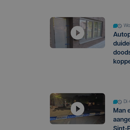
w
Autop
duide
doods
koppe
d
Man 
aange
Sint-