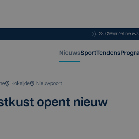
23°C
Weer
Zelf nieuw
Nieuws
Sport
Tendens
Progr
ne
Koksijde
Nieuwpoort
West­kust opent nieuw