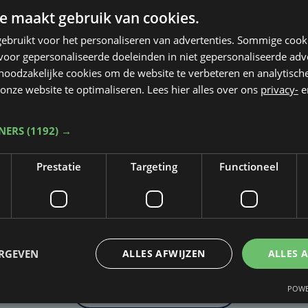
nnepanelen, een groendak en is het wagenpar
e maakt gebruik van cookies.
ch te rijden.
ebruikt voor het personaliseren van advertenties. Sommige coo
oor gepersonaliseerde doeleinden in niet gepersonaliseerde adv
aagt 16 miljoen euro.
 noodzakelijke cookies om de website te verbeteren en analytisc
onze website te optimaliseren. Lees hier alles over ons
privacy-
e
TNERS
(1192) →
Prestatie
Targeting
Functioneel
Taalfout opgemerkt?
Heb je een taal- of schrijffout opgemerkt in dit artikel?
ERGEVEN
ALLES AFWIJZEN
ALLES 
POWE
Laat het ons weten