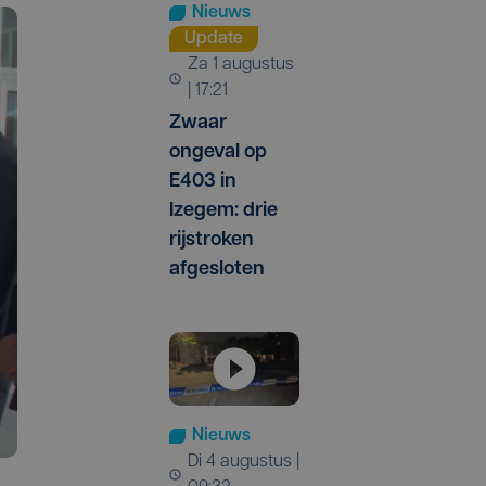
Nieuws
Update
za 1 augustus
| 17:21
Zwaar
ongeval op
E403 in
Izegem: drie
rijstroken
afgesloten
Nieuws
di 4 augustus |