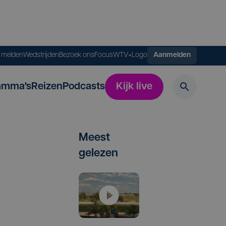
s melden
Wedstrijden
Bezoek ons
FocusWTV+
Logo
Aanmelden
amma's
Reizen
Podcasts
Kijk live
Meest
gelezen