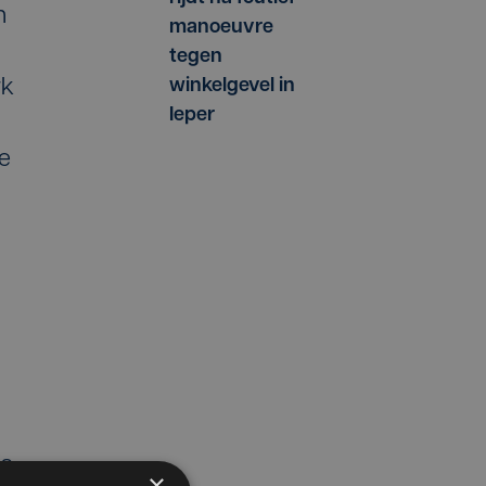
n
manoeuvre
tegen
winkelgevel in
rk
Ieper
ne
is
×