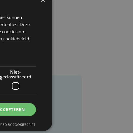
k
kies kunnen
ertenties. Deze
he cookies om
n
cookiebeleid
.
Niet-
geclassificeerd
ACCEPTEREN
RED BY COOKIESCRIPT