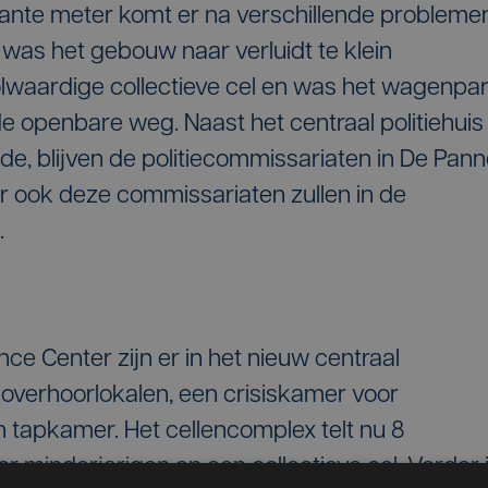
ante meter komt er na verschillende probleme
o was het gebouw naar verluidt te klein
lwaardige collectieve cel en was het wagenpa
de openbare weg. Naast het centraal politiehuis
jde, blijven de politiecommissariaten in De Pan
 ook deze commissariaten zullen in de
.
nce Center zijn er in het nieuw centraal
eoverhoorlokalen, een crisiskamer voor
 tapkamer. Het cellencomplex telt nu 8
oor minderjarigen en een collectieve cel. Verder 