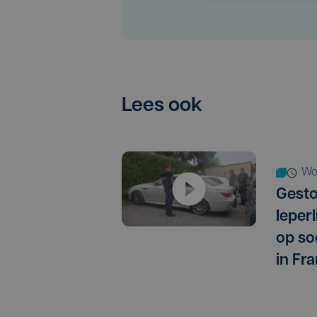
Lees ook
w
Gest
Ieper
op so
in Fra