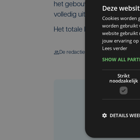
het gebouw voorzien van zo
Deze websit
volledig uitgerust om elektris
Cookies worden g
worden gebruikt v
Het totale kostenplaatje bedr
website gebruikt
jouw ervaring op 
Lees verder
De redactie
SHOW ALL PAR
Strikt
noodzakelijk
DETAILS WE