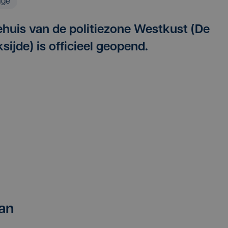
age
iehuis van de politiezone Westkust (De
ijde) is officieel geopend.
an