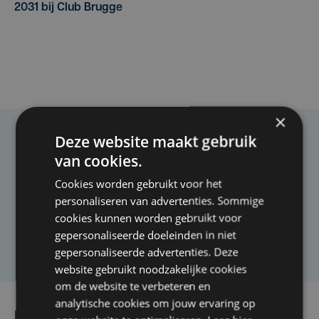
2031 bij Club Brugge
×
Deze website maakt gebruik
Taalfout opgemerkt?
van cookies.
Heb je een taal- of schrijffout opgemerkt in dit
Cookies worden gebruikt voor het
artikel?
personaliseren van advertenties. Sommige
cookies kunnen worden gebruikt voor
gepersonaliseerde doeleinden in niet
Laat het ons weten
gepersonaliseerde advertenties. Deze
website gebruikt noodzakelijke cookies
om de website te verbeteren en
analytische cookies om jouw ervaring op
Lees ook