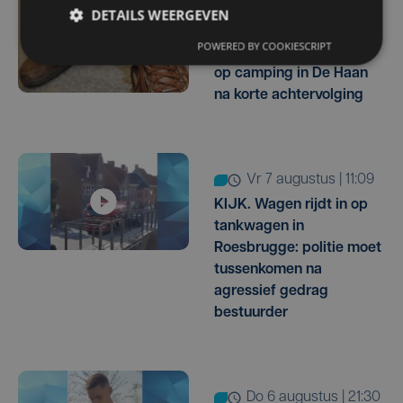
vr 7 augustus | 16:31
DETAILS WEERGEVEN
Voortvluchtige
POWERED BY COOKIESCRIPT
Nederlander opgepakt
op camping in De Haan
na korte achtervolging
vr 7 augustus | 11:09
KIJK. Wagen rijdt in op
tankwagen in
Roesbrugge: politie moet
tussenkomen na
agressief gedrag
bestuurder
do 6 augustus | 21:30