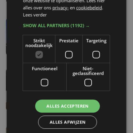
onze website te optimaliseren. Lees hier
alles over ons
privacy-
en
cookiebeleid
.
Lees verder
SHOW ALL PARTNERS
(1192) →
vr 7 augustus | 18:33
Parket in beroep tegen
Strikt
Prestatie
Targeting
vrijlating van Roemeense
noodzakelijk
moordverdachte
Functioneel
Niet-
geclassificeerd
vr 7 augustus | 17:05
Familie rouwt om
overlijden Yaro (19): "Dit
had vermeden kunnen
ALLES ACCEPTEREN
worden"
ALLES AFWIJZEN