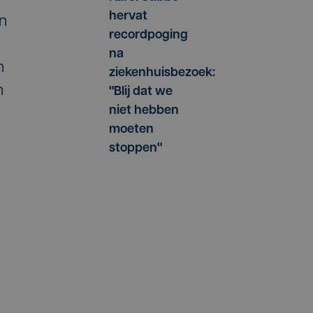
hervat
in
recordpoging
na
n
ziekenhuisbezoek:
n
"Blij dat we
niet hebben
moeten
stoppen"
.