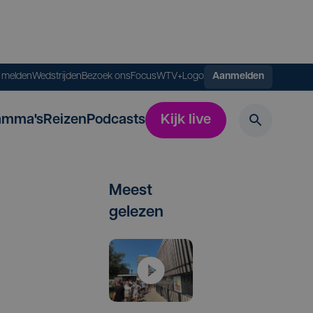
s melden
Wedstrijden
Bezoek ons
FocusWTV+
Logo
Aanmelden
amma's
Reizen
Podcasts
Kijk live
Meest
gelezen