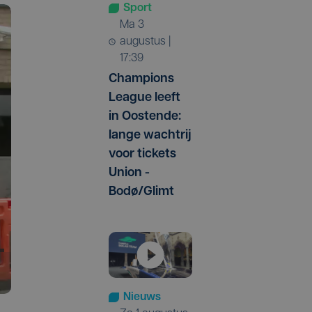
Sport
ma 3
augustus |
17:39
Champions
League leeft
in Oostende:
lange wachtrij
voor tickets
Union -
Bodø/Glimt
Nieuws