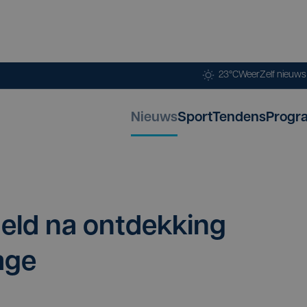
23°C
Weer
Zelf nieuw
Nieuws
Sport
Tendens
Progr
­geld na ont­dek­king
age