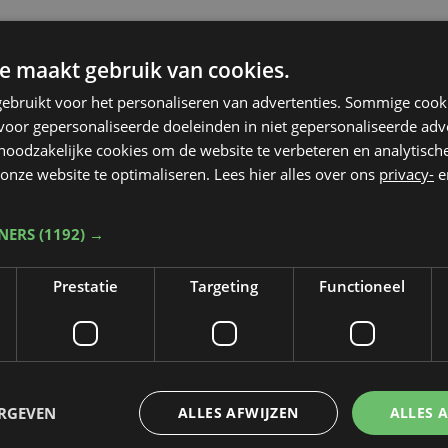
e maakt gebruik van cookies.
ebruikt voor het personaliseren van advertenties. Sommige coo
oor gepersonaliseerde doeleinden in niet gepersonaliseerde adv
 noodzakelijke cookies om de website te verbeteren en analytisc
onze website te optimaliseren. Lees hier alles over ons
privacy-
e
TNERS
(1192) →
Prestatie
Targeting
Functioneel
Taalfout opgemerkt?
ERGEVEN
ALLES AFWIJZEN
ALLES 
Heb je een taal- of schrijffout opgemerkt in dit artikel?