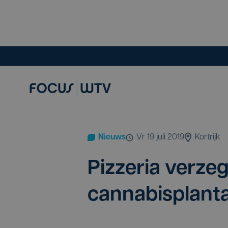
Nieuws
vr 19 juli 2019
Kortrijk
Piz­ze­ria ver­ze
cannabisplant