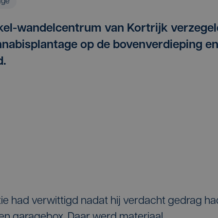
age
inkel-wandelcentrum van Kortrijk verzegel
nnabisplantage op de bovenverdieping e
d.
tie had verwittigd nadat hij verdacht gedrag ha
en garagebox. Daar werd materiaal