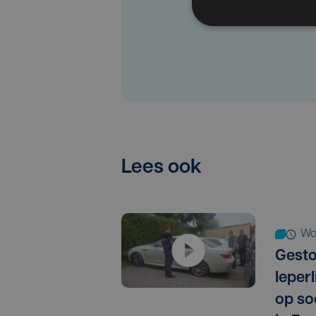
Lees ook
w
Gest
Ieper
op so