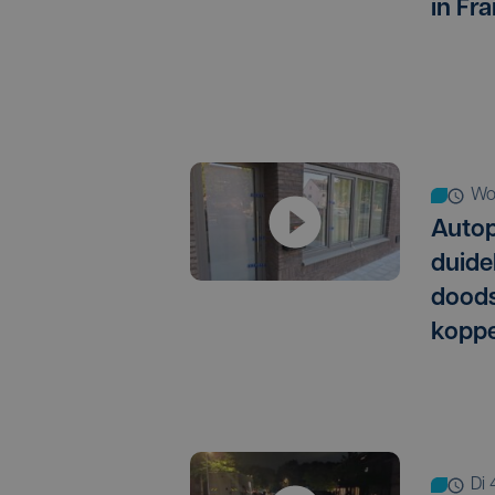
in Fra
w
Autop
duide
doods
koppe
d