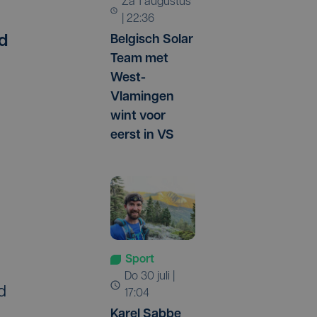
za 1 augustus
| 22:36
Belgisch Solar
d
Team met
n
West-
Vlamingen
wint voor
eerst in VS
Sport
do 30 juli |
d
17:04
Karel Sabbe