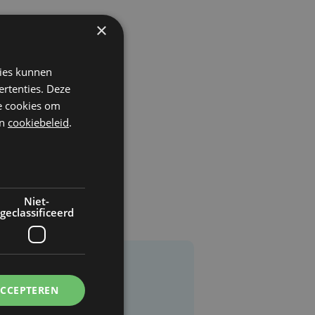
×
kies kunnen
ertenties. Deze
he cookies om
n
cookiebeleid
.
Niet-
geclassificeerd
ACCEPTEREN