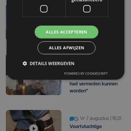
vr 7 augustus | 18:33
Parket in beroep tegen
vrijlating van Roemeense
ALLES ACCEPTEREN
moordverdachte
ALLES AFWIJZEN
vr 7 augustus | 17:05
DETAILS WEERGEVEN
Familie rouwt om
POWERED BY COOKIESCRIPT
overlijden Yaro (19): "Dit
had vermeden kunnen
worden"
vr 7 augustus | 16:31
Voortvluchtige