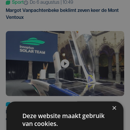
Sport
do 6 augustus | 10:49
Margot Vanpachtenbeke beklimt zeven keer de Mont
Ventoux
Nieuws
za 1 augustus | 22:36
×
Belgisch Solar Team met West-Vlamingen wint voor
Deze website maakt gebruik
eerst in VS
van cookies.