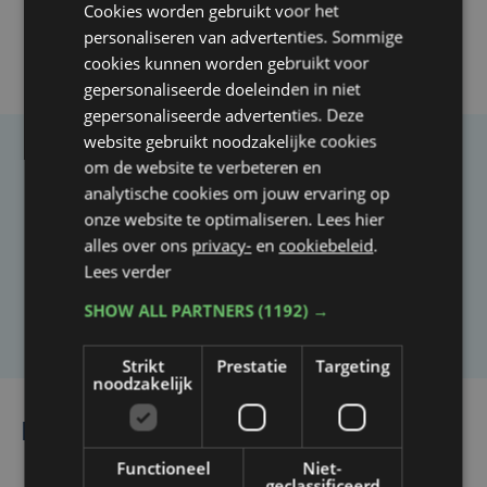
Cookies worden gebruikt voor het
personaliseren van advertenties. Sommige
cookies kunnen worden gebruikt voor
gepersonaliseerde doeleinden in niet
gepersonaliseerde advertenties. Deze
website gebruikt noodzakelijke cookies
om de website te verbeteren en
Taalfout opgemerkt?
analytische cookies om jouw ervaring op
Heb je een taal- of schrijffout opgemerkt in dit
onze website te optimaliseren. Lees hier
artikel?
alles over ons
privacy-
en
cookiebeleid
.
Lees verder
Laat het ons weten
SHOW ALL PARTNERS
(1192) →
Strikt
Prestatie
Targeting
noodzakelijk
Lees ook
Functioneel
Niet-
geclassificeerd