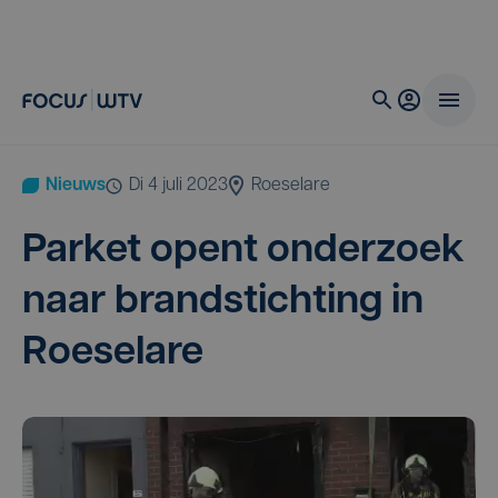
Nieuws
di 4 juli 2023
Roeselare
Par­ket opent onder­zoek
naar brand­stich­ting in
Roeselare