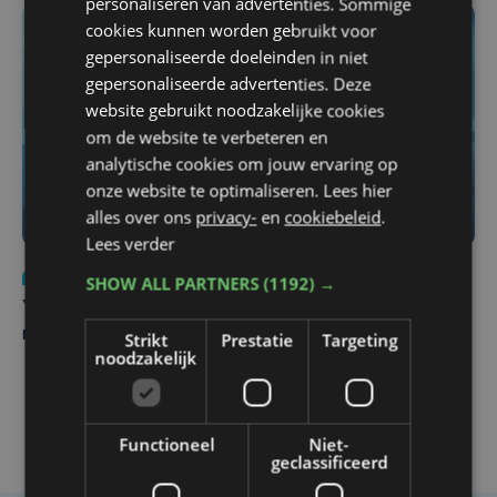
personaliseren van advertenties. Sommige
cookies kunnen worden gebruikt voor
gepersonaliseerde doeleinden in niet
gepersonaliseerde advertenties. Deze
website gebruikt noodzakelijke cookies
om de website te verbeteren en
analytische cookies om jouw ervaring op
onze website te optimaliseren. Lees hier
alles over ons
privacy-
en
cookiebeleid
.
Lees verder
Nieuws
do 6 augustus | 21:30
SHOW ALL PARTNERS
(1192) →
Yaro (19), slachtoffer van vechtpartij, is na
maandenlange coma overleden
Strikt
Prestatie
Targeting
noodzakelijk
Functioneel
Niet-
geclassificeerd