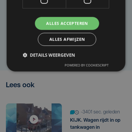
Taalfout opgemerkt?
ALLES ACCEPTEREN
Heb je een taal- of schrijffout opgemerkt in dit
artikel?
ALLES AFWIJZEN
Laat het ons weten
DETAILS WEERGEVEN
POWERED BY COOKIESCRIPT
Lees ook
-3401 sec. geleden
KIJK. Wagen rijdt in op
tankwagen in