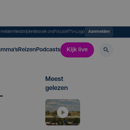
s melden
Wedstrijden
Bezoek ons
FocusWTV+
Logo
Aanmelden
amma's
Reizen
Podcasts
Kijk live
Meest
gelezen
­