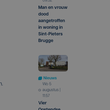
09:32
Man en vrouw
dood
aangetroffen
in woning in
Sint-Pieters
Brugge
Nieuws
n.
wo 5
augustus |
11:57
Vier
Oostendse