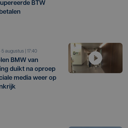
cupereerde BTW
betalen
o 5 augustus | 17:40
olen BMW van
ling duikt na oproep
ciale media weer op
nkrijk