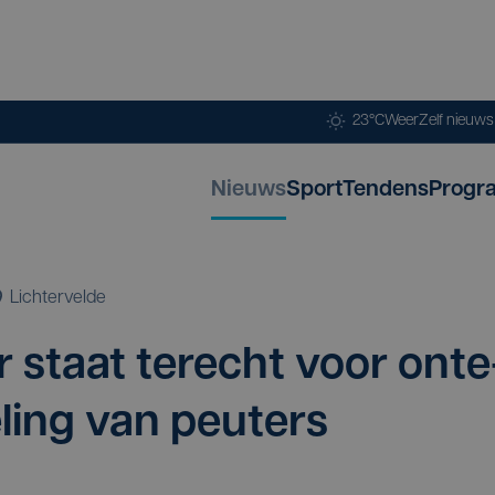
23°C
Weer
Zelf nieuw
Nieuws
Sport
Tendens
Progr
Lichtervelde
r staat terecht voor ont­e
­ling van peuters