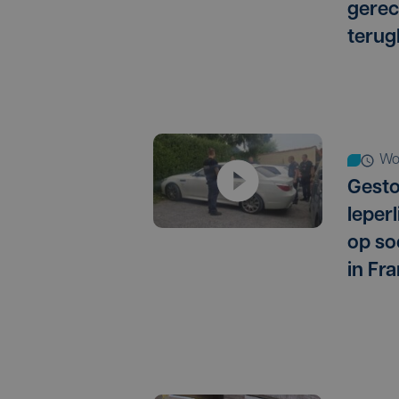
gere
terug
w
Gest
Ieper
op so
in Fra