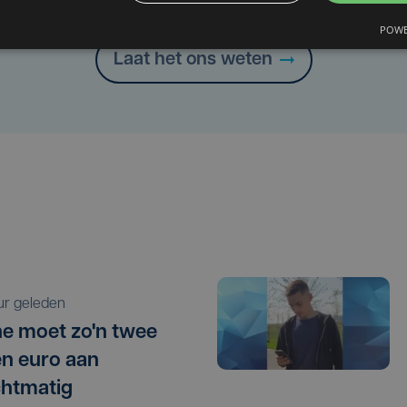
Heb je een taal- of schrijffout opgemerkt in dit artikel?
POWE
Laat het ons weten
uur geleden
e moet zo'n twee
en euro aan
htmatig