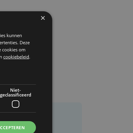
×
kies kunnen
ertenties. Deze
he cookies om
n
cookiebeleid
.
Niet-
geclassificeerd
ACCEPTEREN