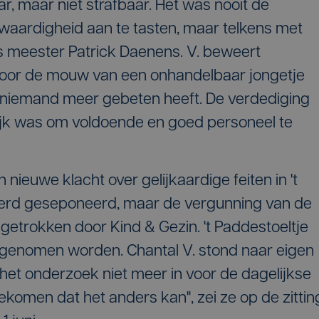
 maar niet strafbaar. Het was nooit de
waardigheid aan te tasten, maar telkens met
s meester Patrick Daenens. V. beweert
s door de mouw van een onhandelbaar jongetje
n niemand meer gebeten heeft. De verdediging
ijk was om voldoende en goed personeel te
ieuwe klacht over gelijkaardige feiten in 't
werd geseponeerd, maar de vergunning van de
etrokken door Kind & Gezin. 't Paddestoeltje
rgenomen worden. Chantal V. stond naar eigen
 het onderzoek niet meer in voor de dagelijkse
 gekomen dat het anders kan", zei ze op de zittin