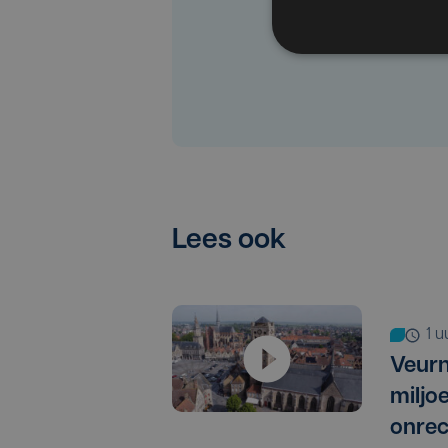
Lees ook
1 
Veurn
miljo
onrec