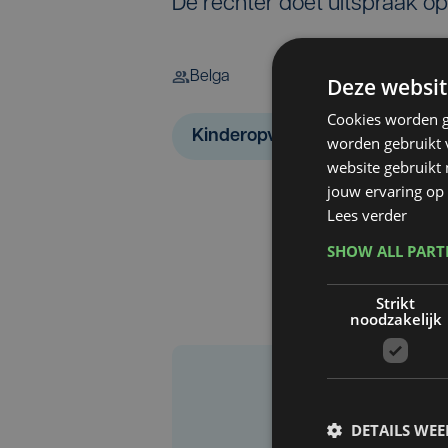
De rechter doet uitspraak op 
Belga
Deze websit
Cookies worden g
Kinderopvang
worden gebruikt v
website gebruikt
jouw ervaring op 
Lees verder
SHOW ALL PAR
Strikt
noodzakelijk
DETAILS WE