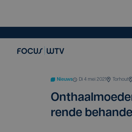
Nieuws
di 4 mei 2021
Torhout
Ont­haal­moe­de
ren­de behan­de