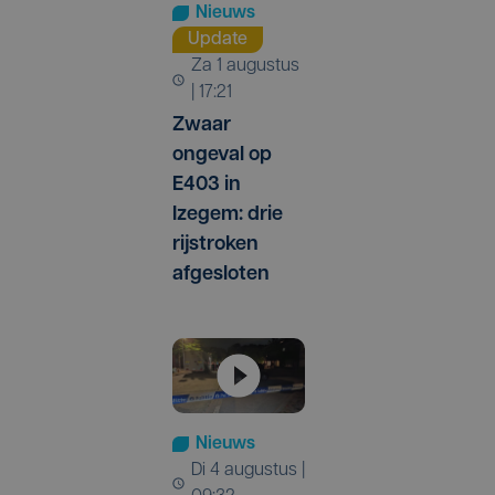
Nieuws
Update
za 1 augustus
| 17:21
Zwaar
ongeval op
E403 in
Izegem: drie
rijstroken
afgesloten
Nieuws
di 4 augustus |