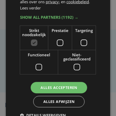
alles over ons
privacy-
en
cookiebeleid
.
Lees verder
SHOW ALL PARTNERS
(1192) →
Strikt
Prestatie
Targeting
noodzakelijk
Taalfout opgemerkt?
Heb je een taal- of schrijffout opgemerkt in dit
Functioneel
Niet-
geclassificeerd
artikel?
Laat het ons weten
ALLES ACCEPTEREN
ALLES AFWIJZEN
Lees ook
DETAILS WEERGEVEN