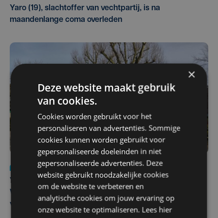
Yaro (19), slachtoffer van vechtpartij, is na
maandenlange coma overleden
×
Deze website maakt gebruik
van cookies.
Cookies worden gebruikt voor het
personaliseren van advertenties. Sommige
cookies kunnen worden gebruikt voor
gepersonaliseerde doeleinden in niet
gepersonaliseerde advertenties. Deze
Nieuws
wo 5 augustus | 11:57
website gebruikt noodzakelijke cookies
Vier Oostendse gynaecologen versterken dienst in AZ
om de website te verbeteren en
West, dat ook een nieuwe voltijdse gynaecoloog
analytische cookies om jouw ervaring op
verwelkomt
onze website te optimaliseren. Lees hier