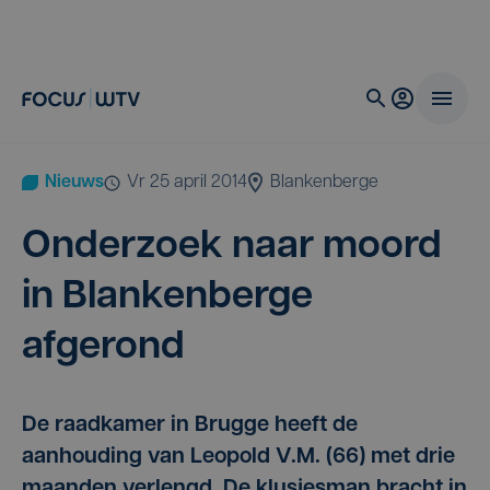
Nieuws
vr 25 april 2014
Blankenberge
Onder­zoek naar moord
in Blan­ken­ber­ge
afgerond
De raadkamer in Brugge heeft de
aanhouding van Leopold V.M. (66) met drie
maanden verlengd. De klusjesman bracht in