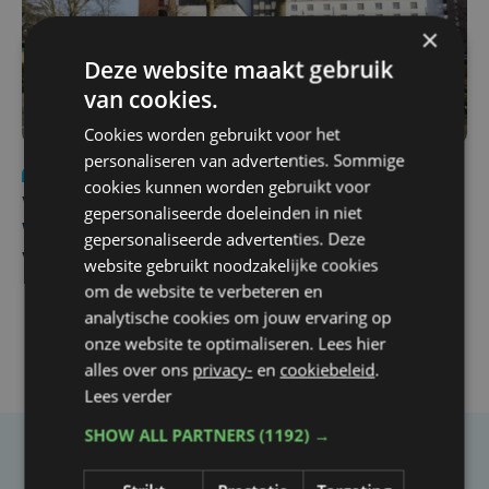
×
Deze website maakt gebruik
van cookies.
Cookies worden gebruikt voor het
personaliseren van advertenties. Sommige
Nieuws
wo 5 augustus | 11:57
cookies kunnen worden gebruikt voor
Vier Oostendse gynaecologen versterken dienst in AZ
gepersonaliseerde doeleinden in niet
West, dat ook een nieuwe voltijdse gynaecoloog
gepersonaliseerde advertenties. Deze
verwelkomt
website gebruikt noodzakelijke cookies
om de website te verbeteren en
analytische cookies om jouw ervaring op
onze website te optimaliseren. Lees hier
alles over ons
privacy-
en
cookiebeleid
.
Lees verder
SHOW ALL PARTNERS
(1192) →
Taalfout opgemerkt?