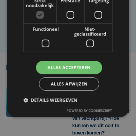
Strikt
Prestatie
Targeting
noodzakelijk
Heb je een taal- of schrijffout opgemerkt in dit
artikel?
Functioneel
Niet-
Laat het ons weten
geclassificeerd
Lees ook
ALLES ACCEPTEREN
ALLES AFWIJZEN
-1673 sec. geleden
DETAILS WEERGEVEN
Alle hoop opgegeven
POWERED BY COOKIESCRIPT
voor Yaro (19), slachtoffer
van vechtpartij: "Hoe
kunnen we dit ooit te
boven komen?"