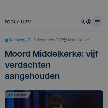
Nieuws
za 9 december 2017
Middelkerke
Moord Mid­del­ker­ke: vijf
ver­dach­ten
aangehouden