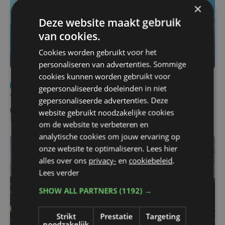
×
Deze website maakt gebruik
van cookies.
Cookies worden gebruikt voor het
personaliseren van advertenties. Sommige
cookies kunnen worden gebruikt voor
Nieuws
do 6 augustus | 21:30
gepersonaliseerde doeleinden in niet
Yaro (19), slachtoffer van vechtpartij, is na
gepersonaliseerde advertenties. Deze
maandenlange coma overleden
website gebruikt noodzakelijke cookies
om de website te verbeteren en
analytische cookies om jouw ervaring op
onze website te optimaliseren. Lees hier
alles over ons
privacy-
en
cookiebeleid
.
Lees verder
SHOW ALL PARTNERS
(1192) →
Strikt
Prestatie
Targeting
noodzakelijk