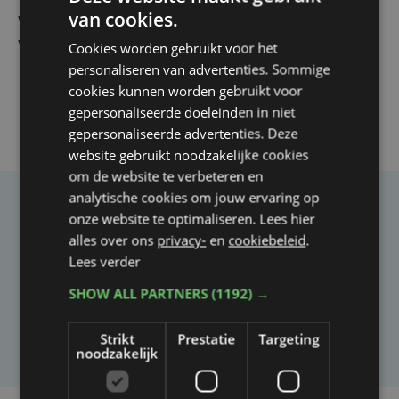
Vier Oostendse gynaecologen versterken dienst in AZ
van cookies.
West, dat ook een nieuwe voltijdse gynaecoloog
verwelkomt
Cookies worden gebruikt voor het
personaliseren van advertenties. Sommige
cookies kunnen worden gebruikt voor
gepersonaliseerde doeleinden in niet
gepersonaliseerde advertenties. Deze
website gebruikt noodzakelijke cookies
om de website te verbeteren en
analytische cookies om jouw ervaring op
Taalfout opgemerkt?
onze website te optimaliseren. Lees hier
alles over ons
privacy-
en
cookiebeleid
.
Heb je een taal- of schrijffout opgemerkt in dit
Lees verder
artikel?
SHOW ALL PARTNERS
(1192) →
Laat het ons weten
Strikt
Prestatie
Targeting
noodzakelijk