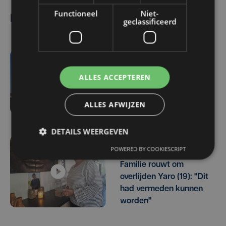
Functioneel
Niet-
Lees ook
geclassificeerd
vr 7 augustus | 18:33
ALLES ACCEPTEREN
Parket in beroep tegen
vrijlating van Roemeense
moordverdachte
ALLES AFWIJZEN
DETAILS WEERGEVEN
POWERED BY COOKIESCRIPT
vr 7 augustus | 17:05
Familie rouwt om
overlijden Yaro (19): "Dit
had vermeden kunnen
worden"