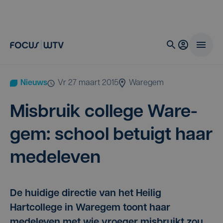
Nieuws
vr 27 maart 2015
Waregem
Mis­bruik col­le­ge Ware­
gem: school betuigt haar
medeleven
De huidige directie van het Heilig
Hartcollege in Waregem toont haar
medeleven met wie vroeger misbruikt zou