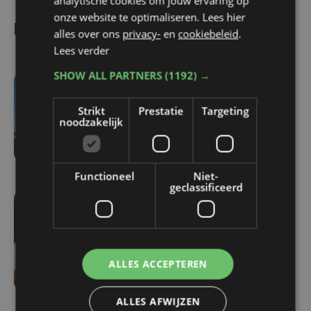
analytische cookies om jouw ervaring op
onze website te optimaliseren. Lees hier
Lees ook
alles over ons
privacy-
en
cookiebeleid
.
Lees verder
SHOW ALL PARTNERS
(1192) →
vr 7 augustus | 18:33
Strikt
Prestatie
Targeting
Parket in beroep tegen
noodzakelijk
vrijlating van Roemeense
moordverdachte
Functioneel
Niet-
geclassificeerd
vr 7 augustus | 17:05
Familie rouwt om
overlijden Yaro (19): "Dit
ALLES ACCEPTEREN
had vermeden kunnen
worden"
ALLES AFWIJZEN