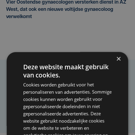
Vier Oostendse gynaecologen versterken dienst in AZ
West, dat ook een nieuwe voltijdse gynaecoloog
verwelkomt
×
Deze website maakt gebruik
van cookies.
Taalfout opgemerkt?
Cookies worden gebruikt voor het
Heb je een taal- of schrijffout opgemerkt in dit
personaliseren van advertenties. Sommige
artikel?
cookies kunnen worden gebruikt voor
gepersonaliseerde doeleinden in niet
gepersonaliseerde advertenties. Deze
Laat het ons weten
website gebruikt noodzakelijke cookies
om de website te verbeteren en