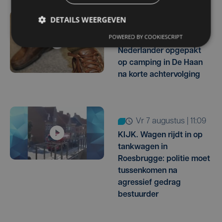
DETAILS WEERGEVEN
vr 7 augustus | 16:31
POWERED BY COOKIESCRIPT
Voortvluchtige
Nederlander opgepakt
op camping in De Haan
na korte achtervolging
vr 7 augustus | 11:09
KIJK. Wagen rijdt in op
tankwagen in
Roesbrugge: politie moet
tussenkomen na
agressief gedrag
bestuurder