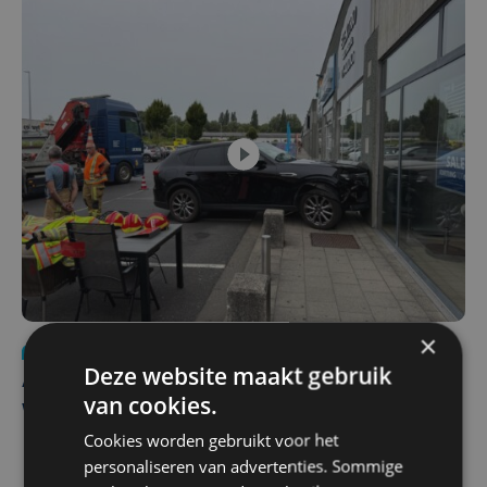
×
Nieuws
do 30 juli | 12:57
Deze website maakt gebruik
Autobestuurster rijdt na foutief manoeuvre tegen
van cookies.
winkelgevel in Ieper
Cookies worden gebruikt voor het
personaliseren van advertenties. Sommige