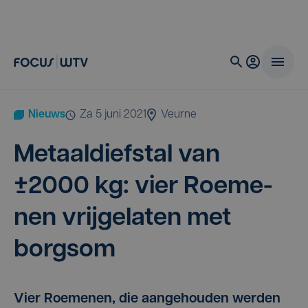
Nieuws
za 5 juni 2021
Veurne
Metaal­dief­stal van
±
2000
kg: vier Roe­me­
nen vrij­ge­la­ten met
borgsom
Vier Roemenen, die aangehouden werden