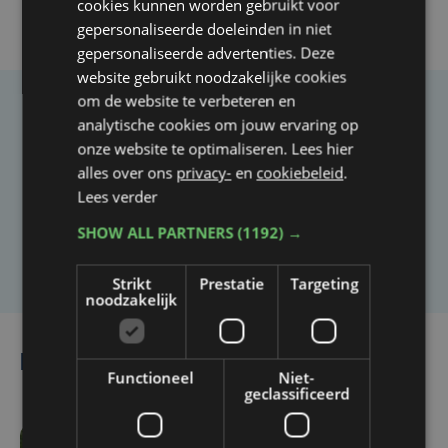
cookies kunnen worden gebruikt voor
gepersonaliseerde doeleinden in niet
gepersonaliseerde advertenties. Deze
website gebruikt noodzakelijke cookies
om de website te verbeteren en
Taalfout opgemerkt?
analytische cookies om jouw ervaring op
onze website te optimaliseren. Lees hier
Heb je een taal- of schrijffout opgemerkt in dit
alles over ons
privacy-
en
cookiebeleid
.
artikel?
Lees verder
SHOW ALL PARTNERS
(1192) →
Laat het ons weten
Strikt
Prestatie
Targeting
noodzakelijk
Lees ook
Functioneel
Niet-
geclassificeerd