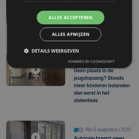
4 uur geleden
Gestolen BMW van
ALLES ACCEPTEREN
Ieperling duikt na oproep
op sociale media weer op
in Frankrijk
ALLES AFWIJZEN
DETAILS WEERGEVEN
POWERED BY COOKIESCRIPT
5 uur geleden
Geen plaats in de
jeugdopvang? Steeds
meer kinderen belanden
dan eerst in het
ziekenhuis
wo 5 augustus | 11:20
Autopsie brengt geen