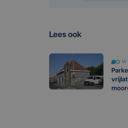
Lees ook
v
Parke
vrijl
moor