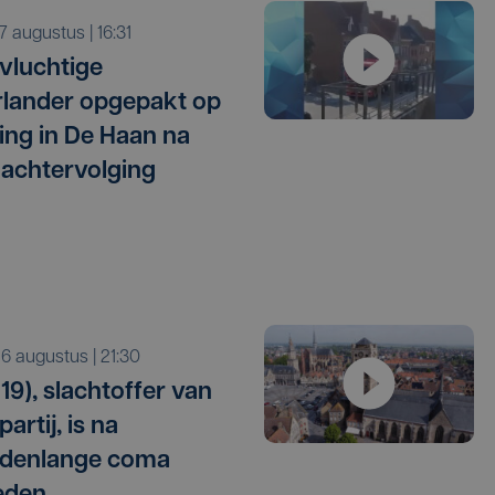
r 7 augustus | 16:31
vluchtige
lander opgepakt op
ng in De Haan na
 achtervolging
o 6 augustus | 21:30
19), slachtoffer van
artij, is na
denlange coma