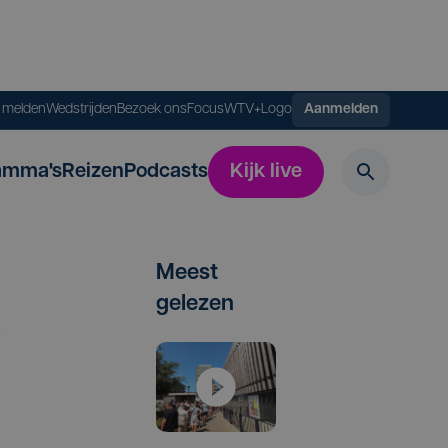
s melden
Wedstrijden
Bezoek ons
FocusWTV+
Logo
Aanmelden
amma's
Reizen
Podcasts
Kijk live
Meest
gelezen
e