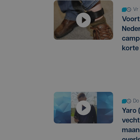
v
Voort
Neder
campi
korte
d
Yaro (
vechtp
maan