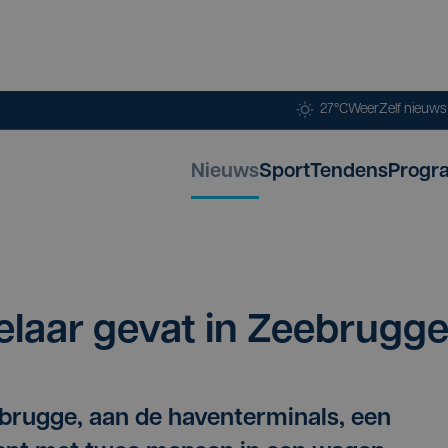
27°C
Weer
Zelf nieuw
Nieuws
Sport
Tendens
Progr
e­laar gevat in Zeebrugg
ebrugge, aan de haventerminals, een