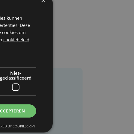
×
kies kunnen
ertenties. Deze
he cookies om
n
cookiebeleid
.
Niet-
geclassificeerd
ACCEPTEREN
RED BY COOKIESCRIPT