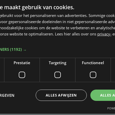
e maakt gebruik van cookies.
ebruikt voor het personaliseren van advertenties. Sommige coo
oor gepersonaliseerde doeleinden in niet gepersonaliseerde adv
 noodzakelijke cookies om de website te verbeteren en analytisc
onze website te optimaliseren. Lees hier alles over ons
privacy-
e
TNERS
(1192) →
Prestatie
Targeting
Functioneel
Taalfout opgemerkt?
Heb je een taal- of schrijffout opgemerkt in dit artikel?
ERGEVEN
ALLES AFWIJZEN
ALLES 
Laat het ons weten
POWE