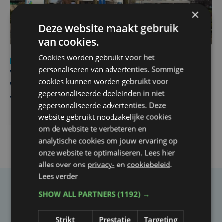
×
Deze website maakt gebruik
van cookies.
Cookies worden gebruikt voor het
Nieuws
wo 5 augustus | 11:57
personaliseren van advertenties. Sommige
Vier Oostendse gynaecologen versterken dienst in AZ
cookies kunnen worden gebruikt voor
West, dat ook een nieuwe voltijdse gynaecoloog
gepersonaliseerde doeleinden in niet
verwelkomt
gepersonaliseerde advertenties. Deze
website gebruikt noodzakelijke cookies
om de website te verbeteren en
analytische cookies om jouw ervaring op
onze website te optimaliseren. Lees hier
alles over ons
privacy-
en
cookiebeleid
.
Lees verder
SHOW ALL PARTNERS
(1192) →
Taalfout opgemerkt?
Heb je een taal- of schrijffout opgemerkt in dit
Strikt
Prestatie
Targeting