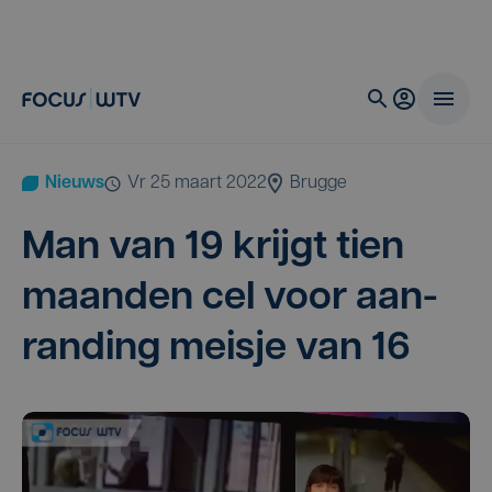
Nieuws
vr 25 maart 2022
Brugge
Man van
19
krijgt tien
maan­den cel voor aan­
ran­ding meis­je van
16