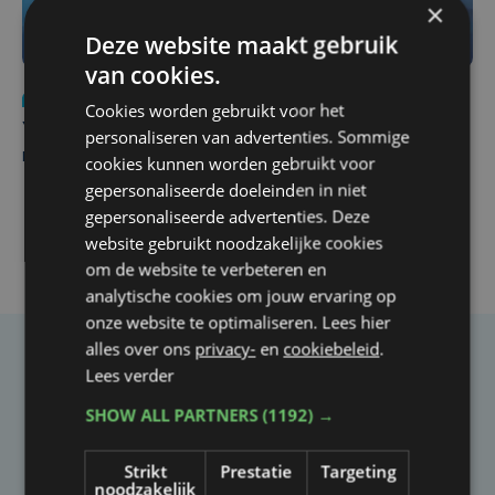
×
Deze website maakt gebruik
van cookies.
Nieuws
do 6 augustus | 21:30
Cookies worden gebruikt voor het
Yaro (19), slachtoffer van vechtpartij, is na
personaliseren van advertenties. Sommige
maandenlange coma overleden
cookies kunnen worden gebruikt voor
gepersonaliseerde doeleinden in niet
gepersonaliseerde advertenties. Deze
website gebruikt noodzakelijke cookies
om de website te verbeteren en
analytische cookies om jouw ervaring op
onze website te optimaliseren. Lees hier
alles over ons
privacy-
en
cookiebeleid
.
Taalfout opgemerkt?
Lees verder
Heb je een taal- of schrijffout opgemerkt in dit
SHOW ALL PARTNERS
(1192) →
artikel?
Strikt
Prestatie
Targeting
noodzakelijk