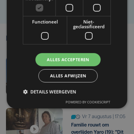
Laat het ons weten
Functioneel
Niet-
geclassificeerd
Lees ook
ALLES ACCEPTEREN
vr 7 augustus | 18:33
Parket in beroep tegen
ALLES AFWIJZEN
vrijlating van Roemeense
moordverdachte
DETAILS WEERGEVEN
POWERED BY COOKIESCRIPT
vr 7 augustus | 17:05
Familie rouwt om
overlijden Yaro (19): "Dit