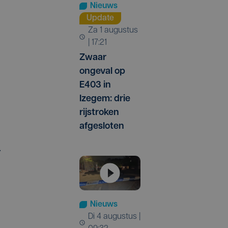
Nieuws
Update
za 1 augustus
| 17:21
Zwaar
ongeval op
E403 in
Izegem: drie
rijstroken
afgesloten
.
Nieuws
di 4 augustus |