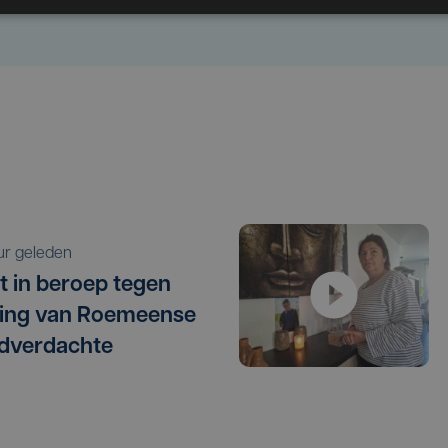
uur geleden
t in beroep tegen
ating van Roemeense
dverdachte