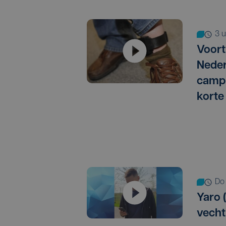
3
Voort
Neder
campi
korte
d
Yaro (
vechtp