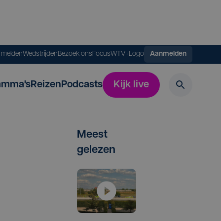
s melden
Wedstrijden
Bezoek ons
FocusWTV+
Logo
Aanmelden
amma's
Reizen
Podcasts
Kijk live
Meest
gelezen