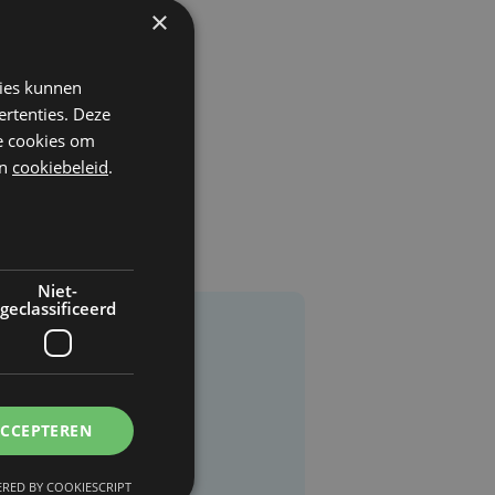
×
kies kunnen
ertenties. Deze
he cookies om
n
cookiebeleid
.
Niet-
geclassificeerd
ACCEPTEREN
RED BY COOKIESCRIPT