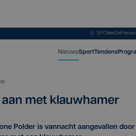
25°C
Weer
Zelf nieuw
Nieuws
Sport
Tendens
Progr
ide
t aan met klauwhamer
zone Polder is vannacht aangevallen door