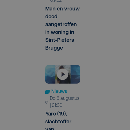
09:32
Man en vrouw
dood
aangetroffen
in woning in
Sint-Pieters
Brugge
Nieuws
do 6 augustus
| 21:30
Yaro (19),
slachtoffer
van