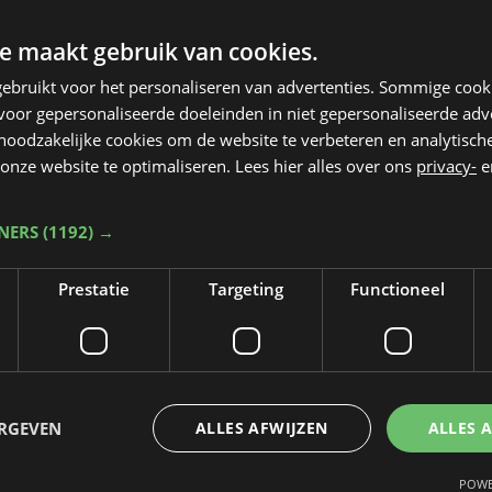
e maakt gebruik van cookies.
ebruikt voor het personaliseren van advertenties. Sommige coo
oor gepersonaliseerde doeleinden in niet gepersonaliseerde adv
 noodzakelijke cookies om de website te verbeteren en analytisc
onze website te optimaliseren. Lees hier alles over ons
privacy-
e
TNERS
(1192) →
Prestatie
Targeting
Functioneel
Taalfout opgemerkt?
Heb je een taal- of schrijffout opgemerkt in dit artikel?
ERGEVEN
ALLES AFWIJZEN
ALLES 
Laat het ons weten
POWE