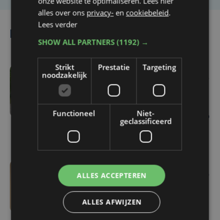
onze website te optimaliseren. Lees hier
alles over ons
privacy-
en
cookiebeleid
.
Lees verder
Lees ook
SHOW ALL PARTNERS
(1192) →
Strikt
Prestatie
Targeting
noodzakelijk
wo 5 augustus | 17:40
Gestolen BMW van
Ieperling duikt na oproep
Functioneel
Niet-
op sociale media weer op
geclassificeerd
in Frankrijk
ALLES ACCEPTEREN
wo 5 augustus | 16:55
Geen plaats in de
jeugdopvang? Steeds
ALLES AFWIJZEN
meer kinderen belanden