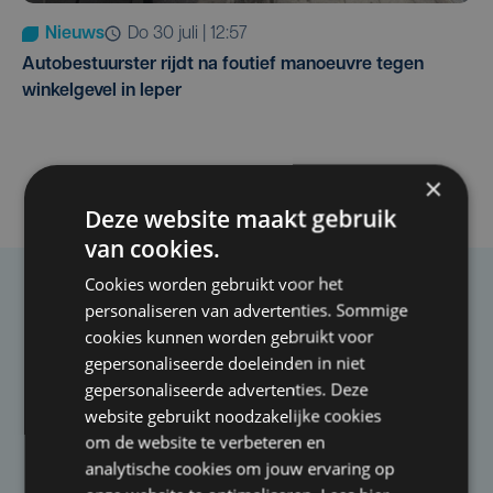
Nieuws
do 30 juli | 12:57
Autobestuurster rijdt na foutief manoeuvre tegen
winkelgevel in Ieper
×
Deze website maakt gebruik
van cookies.
Cookies worden gebruikt voor het
Taalfout opgemerkt?
personaliseren van advertenties. Sommige
cookies kunnen worden gebruikt voor
Heb je een taal- of schrijffout opgemerkt in dit
gepersonaliseerde doeleinden in niet
artikel?
gepersonaliseerde advertenties. Deze
website gebruikt noodzakelijke cookies
om de website te verbeteren en
Laat het ons weten
analytische cookies om jouw ervaring op