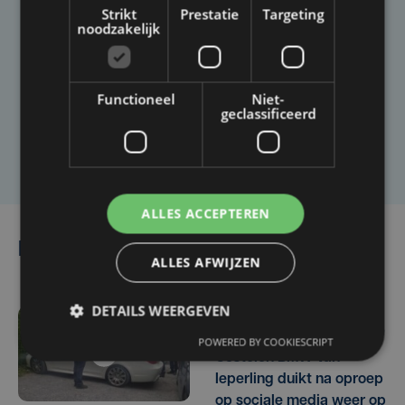
Strikt
Prestatie
Targeting
noodzakelijk
Taalfout opgemerkt?
Heb je een taal- of schrijffout opgemerkt in dit
artikel?
Functioneel
Niet-
geclassificeerd
Laat het ons weten
ALLES ACCEPTEREN
Lees ook
ALLES AFWIJZEN
DETAILS WEERGEVEN
wo 5 augustus | 17:40
POWERED BY COOKIESCRIPT
Gestolen BMW van
Ieperling duikt na oproep
op sociale media weer op