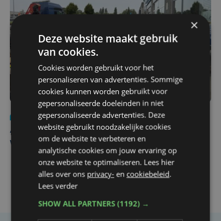
×
Deze website maakt gebruik
van cookies.
Cookies worden gebruikt voor het
personaliseren van advertenties. Sommige
cookies kunnen worden gebruikt voor
gepersonaliseerde doeleinden in niet
gepersonaliseerde advertenties. Deze
Nieuws
do 30 juli | 12:57
website gebruikt noodzakelijke cookies
Autobestuurster rijdt na foutief manoeuvre tegen
om de website te verbeteren en
winkelgevel in Ieper
analytische cookies om jouw ervaring op
onze website te optimaliseren. Lees hier
alles over ons
privacy-
en
cookiebeleid
.
Lees verder
SHOW ALL PARTNERS
(1192) →