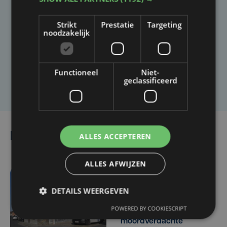
Taalfout opgemerkt?
Strikt
Prestatie
Targeting
noodzakelijk
Heb je een taal- of schrijffout opgemerkt in dit
artikel?
Functioneel
Niet-
Laat het ons weten
geclassificeerd
Lees ook
ALLES ACCEPTEREN
ALLES AFWIJZEN
-5919 sec. geleden
DETAILS WEERGEVEN
Parket in beroep tegen
POWERED BY COOKIESCRIPT
vrijlating van Roemeense
moordverdachte