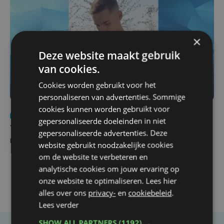
×
Deze website maakt gebruik
van cookies.
Cookies worden gebruikt voor het
personaliseren van advertenties. Sommige
cookies kunnen worden gebruikt voor
Nieuws
do 6 augustus | 21:30
gepersonaliseerde doeleinden in niet
Yaro (19), slachtoffer van vechtpartij, is na
gepersonaliseerde advertenties. Deze
maandenlange coma overleden
website gebruikt noodzakelijke cookies
om de website te verbeteren en
analytische cookies om jouw ervaring op
onze website te optimaliseren. Lees hier
alles over ons
privacy-
en
cookiebeleid
.
Lees verder
SHOW ALL PARTNERS
(1192) →