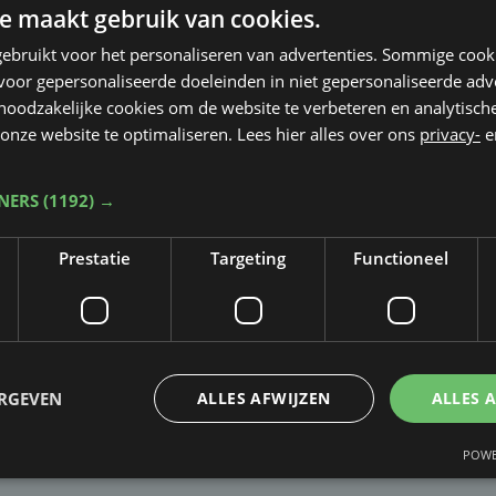
e maakt gebruik van cookies.
ebruikt voor het personaliseren van advertenties. Sommige coo
oor gepersonaliseerde doeleinden in niet gepersonaliseerde adv
 noodzakelijke cookies om de website te verbeteren en analytisc
onze website te optimaliseren. Lees hier alles over ons
privacy-
e
TNERS
(1192) →
Prestatie
Targeting
Functioneel
Taalfout opgemerkt?
Heb je een taal- of schrijffout opgemerkt in dit artikel?
ERGEVEN
ALLES AFWIJZEN
ALLES 
Laat het ons weten
POWE