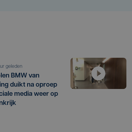
 uur geleden
olen BMW van
ling duikt na oproep
ciale media weer op
nkrijk