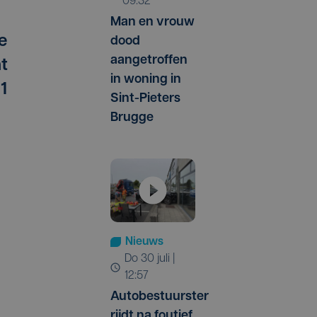
09:32
Man en vrouw
e
dood
aangetroffen
nt
in woning in
1
Sint-Pieters
Brugge
Nieuws
do 30 juli |
12:57
Autobestuurster
rijdt na foutief