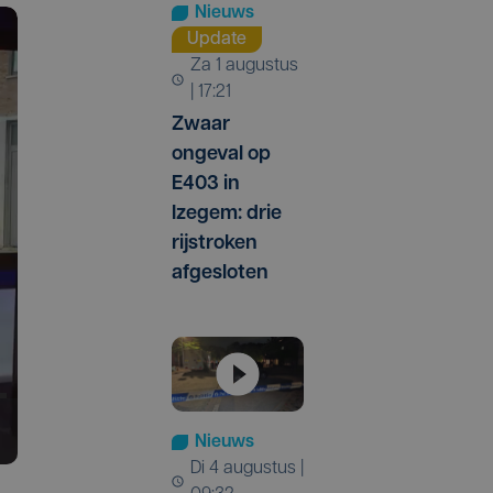
Nieuws
Update
za 1 augustus
| 17:21
Zwaar
ongeval op
E403 in
Izegem: drie
rijstroken
afgesloten
Nieuws
di 4 augustus |