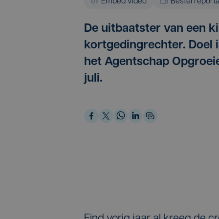
Embed video
Bestel report
De uitbaatster van een ki
kortgedingrechter. Doel i
het Agentschap Opgroeien
juli.
Eind vorig jaar al kreeg de c