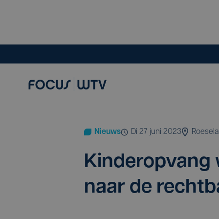
Nieuws
di 27 juni 2023
Roesela
Kin­der­op­vang 
naar de recht