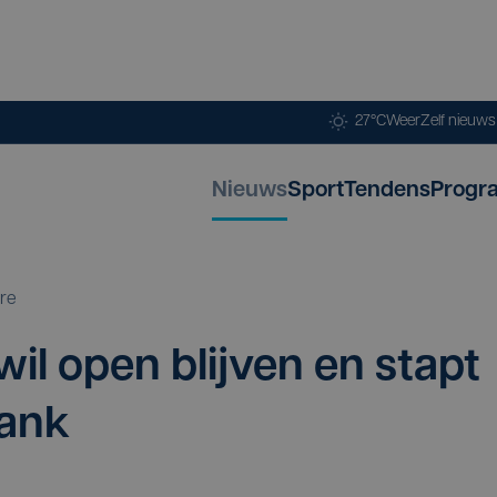
27°C
Weer
Zelf nieuw
Nieuws
Sport
Tendens
Progr
re
wil open blij­ven en stapt
bank