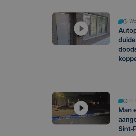
w
Autop
duide
doods
koppe
d
Man 
aange
Sint-