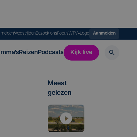
s melden
Wedstrijden
Bezoek ons
FocusWTV+
Logo
Aanmelden
amma's
Reizen
Podcasts
Kijk live
Meest
gelezen