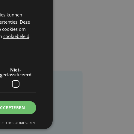
kies kunnen
ertenties. Deze
he cookies om
n
cookiebeleid
.
Niet-
geclassificeerd
ACCEPTEREN
RED BY COOKIESCRIPT