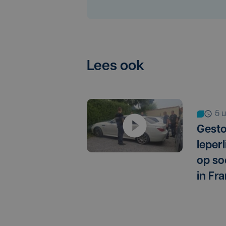
Lees ook
5
Gest
Ieper
op so
in Fra