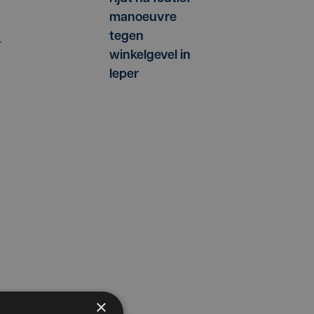
manoeuvre
tegen
r
winkelgevel in
Ieper
×