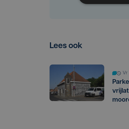
Lees ook
v
Parke
vrijl
moor