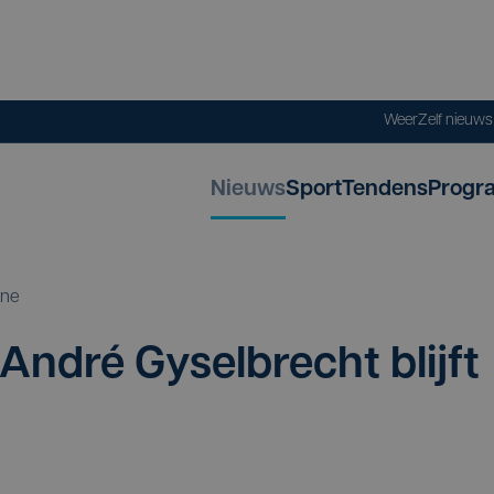
Weer
Zelf nieuw
Nieuws
Sport
Tendens
Progr
ne
 André Gysel­brecht blijft