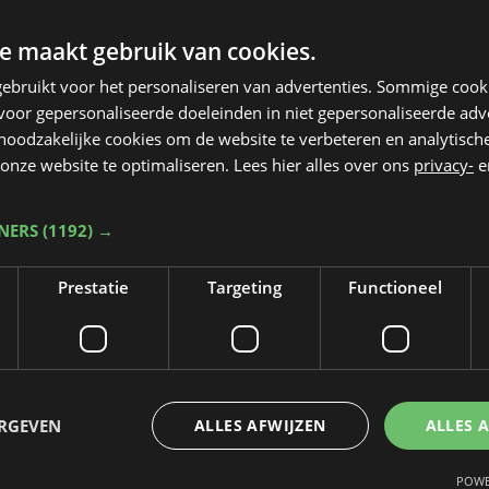
e maakt gebruik van cookies.
ebruikt voor het personaliseren van advertenties. Sommige coo
oor gepersonaliseerde doeleinden in niet gepersonaliseerde adv
 noodzakelijke cookies om de website te verbeteren en analytisc
onze website te optimaliseren. Lees hier alles over ons
privacy-
e
TNERS
(1192) →
Prestatie
Targeting
Functioneel
Taalfout opgemerkt?
Heb je een taal- of schrijffout opgemerkt in dit artikel?
ERGEVEN
ALLES AFWIJZEN
ALLES 
Laat het ons weten
POWE