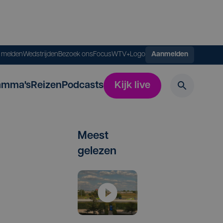
s melden
Wedstrijden
Bezoek ons
FocusWTV+
Logo
Aanmelden
amma's
Reizen
Podcasts
Kijk live
Meest
gelezen