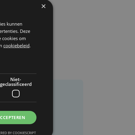
×
kies kunnen
ertenties. Deze
he cookies om
n
cookiebeleid
.
Niet-
geclassificeerd
ACCEPTEREN
RED BY COOKIESCRIPT