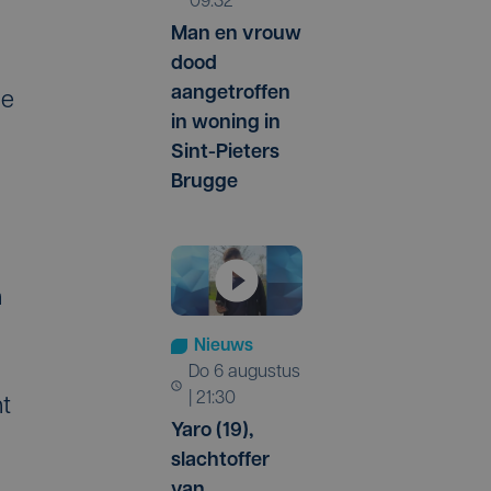
09:32
Man en vrouw
dood
aangetroffen
de
in woning in
Sint-Pieters
Brugge
n
Nieuws
do 6 augustus
| 21:30
nt
Yaro (19),
slachtoffer
van