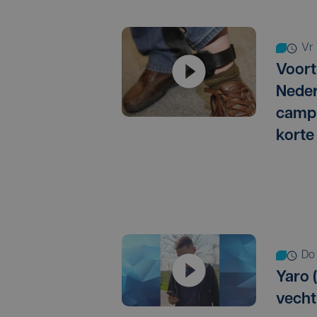
v
Voort
Neder
campi
korte
d
Yaro (
vechtp