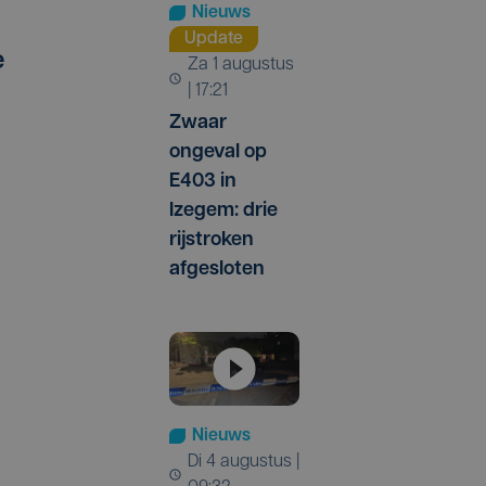
Nieuws
Update
e
za 1 augustus
| 17:21
Zwaar
ongeval op
E403 in
Izegem: drie
rijstroken
afgesloten
Nieuws
di 4 augustus |