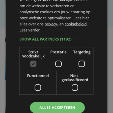
om de website te verbeteren en
Laat het ons weten
analytische cookies om jouw ervaring op
onze website te optimaliseren. Lees hier
alles over ons
privacy-
en
cookiebeleid
.
Lees verder
SHOW ALL PARTNERS
(1192) →
Lees ook
Strikt
Prestatie
Targeting
noodzakelijk
do 6 augustus | 21:30
Yaro (19), slachtoffer van
Functioneel
Niet-
vechtpartij, is na
geclassificeerd
maandenlange coma
overleden
ALLES ACCEPTEREN
do 6 augustus | 16:44