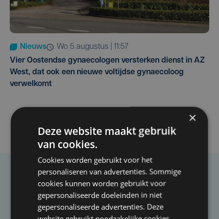
Nieuws
wo 5 augustus | 11:57
Vier Oostendse gynaecologen versterken dienst in AZ
West, dat ook een nieuwe voltijdse gynaecoloog
verwelkomt
×
Deze website maakt gebruik
van cookies.
Cookies worden gebruikt voor het
personaliseren van advertenties. Sommige
Taalfout opgemerkt?
cookies kunnen worden gebruikt voor
gepersonaliseerde doeleinden in niet
Heb je een taal- of schrijffout opgemerkt in dit
gepersonaliseerde advertenties. Deze
artikel?
website gebruikt noodzakelijke cookies