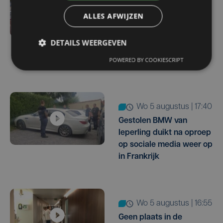
Veurne moet zo'n twee
ALLES AFWIJZEN
miljoen euro aan
onrechtmatig
DETAILS WEERGEVEN
gerecupereerde BTW
POWERED BY COOKIESCRIPT
terugbetalen
wo 5 augustus | 17:40
Gestolen BMW van
Ieperling duikt na oproep
op sociale media weer op
in Frankrijk
wo 5 augustus | 16:55
Geen plaats in de