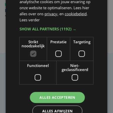
analytische cookies om jouw ervaring op
Sport
do 6 augustus | 10:49
onze website te optimaliseren. Lees hier
Margot Vanpachtenbeke beklimt zeven keer de Mont
alles over ons
privacy-
en
cookiebeleid
.
Ventoux
Lees verder
SHOW ALL PARTNERS
(1192) →
Strikt
Prestatie
Targeting
noodzakelijk
Functioneel
Niet-
Taalfout opgemerkt?
geclassificeerd
Heb je een taal- of schrijffout opgemerkt in dit
artikel?
ALLES ACCEPTEREN
Laat het ons weten
ALLES AFWIJZEN