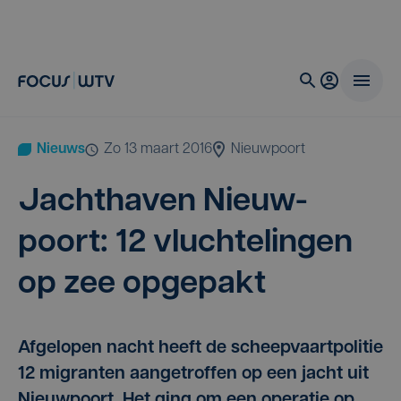
Nieuws
zo 13 maart 2016
Nieuwpoort
Jacht­ha­ven Nieuw­
poort:
12
vluch­te­lin­gen
op zee opgepakt
Afgelopen nacht heeft de scheepvaartpolitie
12 migranten aangetroffen op een jacht uit
Nieuwpoort. Het ging om een operatie op