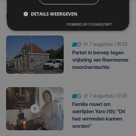
DETAILS WEERGEVEN
Lees ook
POWERED BY COOKIESCRIPT
vr 7 augustus | 18:33
Parket in beroep tegen
vrijlating van Roemeense
moordverdachte
vr 7 augustus | 17:05
Familie rouwt om
overlijden Yaro (19): "Dit
had vermeden kunnen
worden"