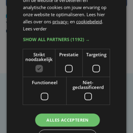
om de website te verbeteren en
analytische cookies om jouw ervaring op
onze website te optimaliseren. Lees hier
Nieuws
do 6 augustus | 21:30
alles over ons
privacy-
en
cookiebeleid
.
Yaro (19), slachtoffer van vechtpartij, is na
Lees verder
maandenlange coma overleden
SHOW ALL PARTNERS
(1192) →
Strikt
Prestatie
Targeting
noodzakelijk
Functioneel
Niet-
geclassificeerd
Taalfout opgemerkt?
Heb je een taal- of schrijffout opgemerkt in dit
artikel?
ALLES ACCEPTEREN
Laat het ons weten