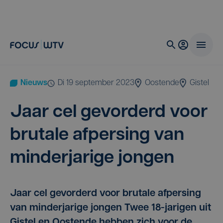
Nieuws
di 19 september 2023
Oostende
Gistel
Jaar cel gevor­derd voor
bru­ta­le afper­sing van
min­der­ja­ri­ge jongen
Jaar cel gevorderd voor brutale afpersing
van minderjarige jongen Twee 18-jarigen uit
Gistel en Oostende hebben zich voor de