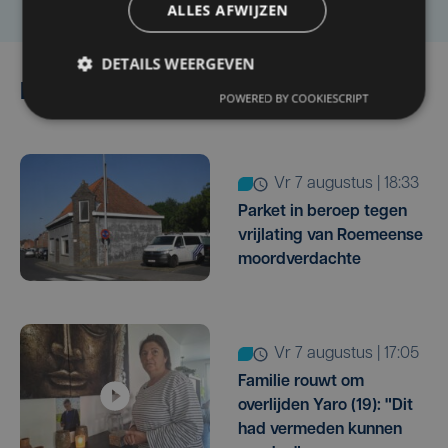
ALLES AFWIJZEN
DETAILS WEERGEVEN
Lees ook
POWERED BY COOKIESCRIPT
vr 7 augustus | 18:33
Parket in beroep tegen
vrijlating van Roemeense
moordverdachte
vr 7 augustus | 17:05
Familie rouwt om
overlijden Yaro (19): "Dit
had vermeden kunnen