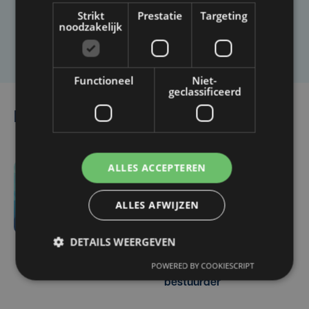
Strikt
Prestatie
Targeting
noodzakelijk
Laat het ons weten
Functioneel
Niet-
geclassificeerd
Lees ook
ALLES ACCEPTEREN
-59 sec. geleden
KIJK. Wagen rijdt in op
ALLES AFWIJZEN
tankwagen in
Roesbrugge: politie moet
DETAILS WEERGEVEN
tussenkomen na
POWERED BY COOKIESCRIPT
agressief gedrag
bestuurder