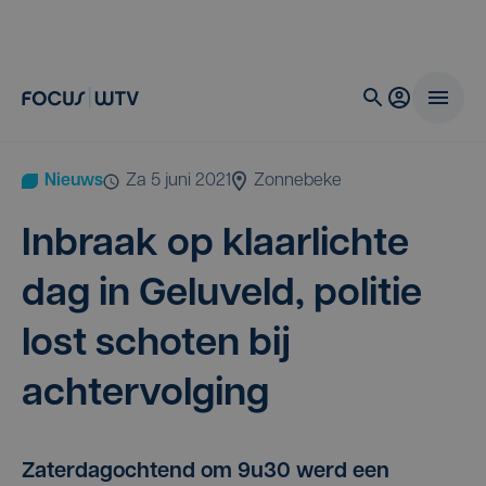
Nieuws
za 5 juni 2021
Zonnebeke
Inbraak op klaar­lich­te
dag in Gelu­veld, poli­tie
lost scho­ten bij
achtervolging
Zaterdagochtend om 9u30 werd een