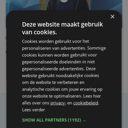
×
Deze website maakt gebruik
van cookies.
Nieuws
do 6 augustus | 21:30
Cookies worden gebruikt voor het
Yaro (19), slachtoffer van vechtpartij, is na
personaliseren van advertenties. Sommige
maandenlange coma overleden
cookies kunnen worden gebruikt voor
gepersonaliseerde doeleinden in niet
gepersonaliseerde advertenties. Deze
website gebruikt noodzakelijke cookies
om de website te verbeteren en
analytische cookies om jouw ervaring op
onze website te optimaliseren. Lees hier
alles over ons
privacy-
en
cookiebeleid
.
Taalfout opgemerkt?
Lees verder
Heb je een taal- of schrijffout opgemerkt in dit
SHOW ALL PARTNERS
(1192) →
artikel?